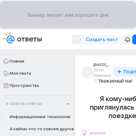
Создать пост
Главная
pucci_yer
10лет
Подп
Моя лента
Изменено
Уважаемый маг
Пространства
Я кому-ни
В ТОПЕ НА ОТВЕТАХ
приглянулась
поездке
Информационные технологии
А сейчас что-то совсем другое
мнения