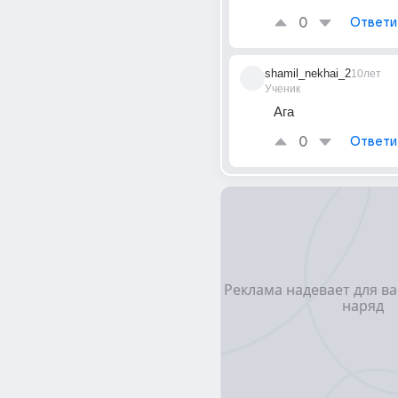
0
Ответи
shamil_nekhai_2
10лет
Ученик
Ага
0
Ответи