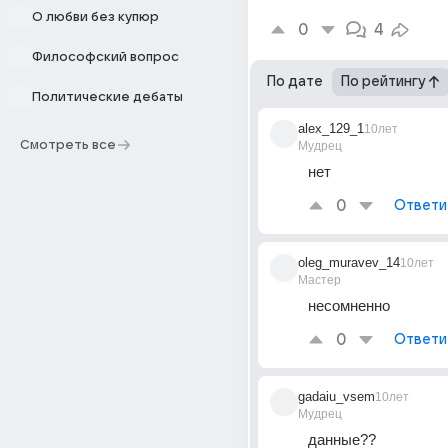
О любви без купюр
0
4
Философский вопрос
По дате
По рейтингу
Политические дебаты
alex_129_1
10лет
Смотреть все
Мудрец
нет
0
Ответи
oleg_muravev_14
10лет
Мастер
несомненно
0
Ответи
gadaiu_vsem
10лет
Мудрец
данные??