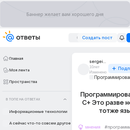
Создать пост
Главная
sergei_1234_26
10лет
Подп
Моя лента
Изменено
Программирова
Пространства
Программирова
В ТОПЕ НА ОТВЕТАХ
С+ Это разве н
тотже яз
Информационные технологии
А сейчас что-то совсем другое
мнения
#программ