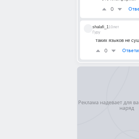
0
Отве
shalafi_1
10лет
Гуру
таких языков не су
0
Ответи