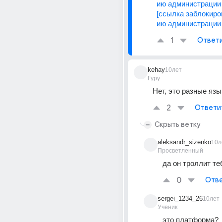
ию администрации 
[ссылка заблокиро
ию администрации 
1
Ответ
kehay
10лет
Гуру
Нет, это разные язы
2
Ответи
Скрыть ветку
aleksandr_sizenko
10л
Просветленный
да он троллит те
0
Отве
sergei_1234_26
10лет
Ученик
это платформа?