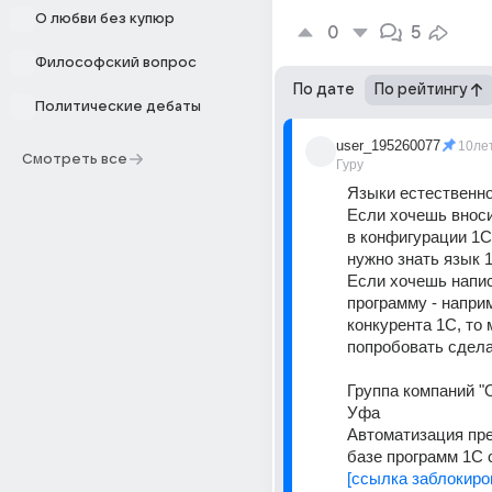
О любви без купюр
0
5
Философский вопрос
По дате
По рейтингу
Политические дебаты
user_195260077
10ле
Смотреть все
Гуру
Языки естественно
Если хочешь вноси
в конфигурации 1С,
нужно знать язык 
Если хочешь напис
программу - наприм
конкурента 1С, то 
попробовать сдела
Группа компаний "Он
Уфа
Автоматизация пре
базе программ 1С с
[ссылка заблокиро