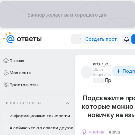
Создать пост
Главная
artur_chaly_1
10лет
Подп
Моя лента
Изменено
Программир
Пространства
Подскажите пр
В ТОПЕ НА ОТВЕТАХ
которые можно 
новичку на язы
Информационные технологии
А сейчас что-то совсем другое
мнения
#java