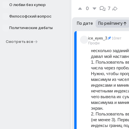
О любви без купюр
0
7
Философский вопрос
По дате
По рейтингу
Политические дебаты
ice_eyes_3
10лет
Смотреть все
Профи
несколько заданий,
давал мой наставн
1. Пользователь в
числа через пробе
Нужно, чтобы прог
максимум из чисел
индексами и миним
нечетными индекса
чего вывела их су
максимума и миним
экран.
2. Пользователь вв
(не менее 3). Первы
индексы границ по