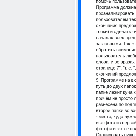
помочь пользоват
Программа должна 
проанализировать 
пользоваталем текс
окончания предложен
точки) и сделать б
началах всех пред
заглавными. Так же
обратить внимание 
пользователь люби
слова, и во вразах 
странице 7", "т. е. ", "
окончаний предлож
9. Программе на вх
путь до двух папок
папке лежит куча к
причём не просто л
разнесена по подпа
второй папки во в
- место, куда нужн
все фото из первой 
фото) и всех её по
Скопировать нужно