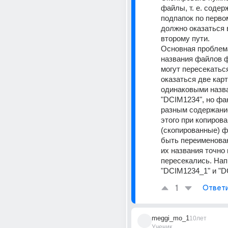
файлы, т. е. содер
подпапок по первом
должно оказаться в
второму пути.
Основная проблема 
названия файлов ф
могут пересекаться 
оказаться две карт
одинаковыми назва
"DCIM1234", но фак
разным содержание
этого при копирова
(скопированные) 
быть переименован
их названия точно 
пересекались. Напр
"DCIM1234_1" и "D
1
Ответ
meggi_mo_1
10лет
Ученик