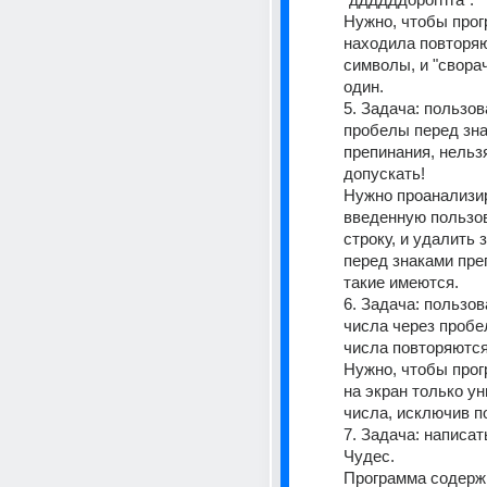
Нужно, чтобы прог
находила повторя
символы, и "сворач
один.
5. Задача: пользов
пробелы перед зна
препинания, нельзя
допускать!
Нужно проанализир
введенную пользов
строку, и удалить 
перед знаками преп
такие имеются.
6. Задача: пользов
числа через пробел
числа повторяются
Нужно, чтобы прог
на экран только ун
числа, исключив п
7. Задача: написат
Чудес.
Программа содержи