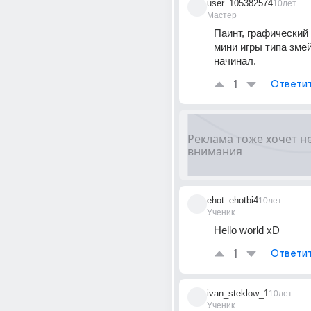
user_105382574
10лет
Мастер
Паинт, графический 
мини игры типа змейк
начинал.
1
Ответи
ehot_ehotbi4
10лет
Ученик
Hello world xD
1
Ответи
ivan_steklow_1
10лет
Ученик