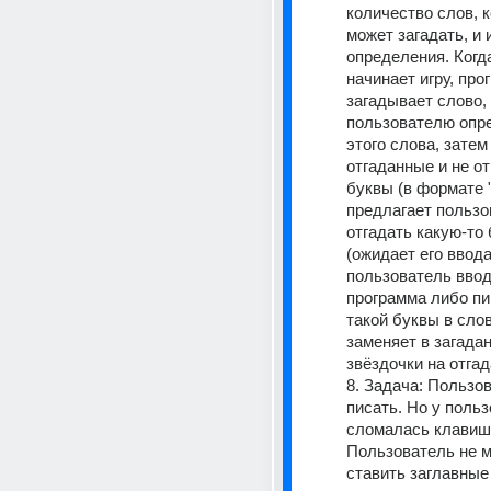
количество слов, к
может загадать, и и
определения. Когда
начинает игру, про
загадывает слово,
пользователю опре
этого слова, затем
отгаданные и не от
буквы (в формате "*
предлагает пользо
отгадать какую-то 
(ожидает его ввода)
пользователь вводи
программа либо пиш
такой буквы в слов
заменяет в загадан
звёздочки на отгад
8. Задача: Пользо
писать. Но у польз
сломалась клавиша
Пользователь не м
ставить заглавные