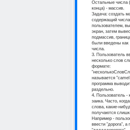
Остальные числа (о
конца) - массив.
Задача: создать ма
содержащий числа,
пользователем, выв
экран, затем вывес
подмассив, границы
были введены как 
числа.
3. Пользователь вв
несколько слов сли
формате: 
"несколькоСловСли
называется "camel c
программа выводит
раздельно.
4. Пользователь - 
заика. Часто, когда
слова, какие-нибуд
получаются слишк
Например - пользо
ввести "дорога", а
"ддддддорогггга".