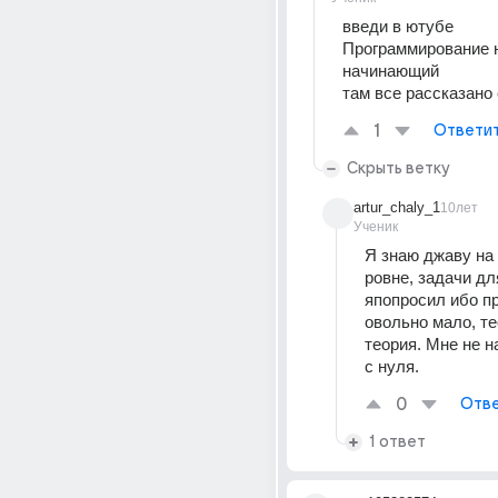
введи в ютубе
Программирование н
начинающий
там все рассказано 
1
Ответи
Скрыть ветку
artur_chaly_1
10лет
Ученик
Я знаю джаву на
ровне, задачи дл
япопросил ибо пр
овольно мало, тео
теория. Мне не н
с нуля.
0
Отве
1 ответ