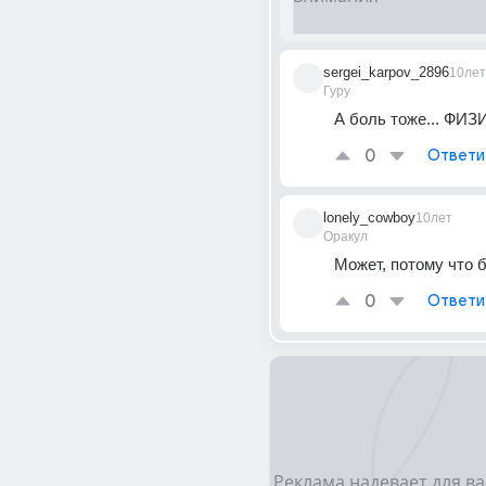
sergei_karpov_2896
10лет
Гуру
А боль тоже... ФИ
0
Ответи
lonely_cowboy
10лет
Оракул
Может, потому что 
0
Ответи