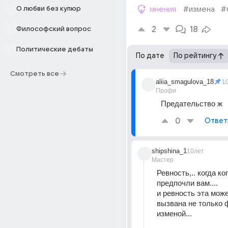
О любви без купюр
мнения
#измена
#
2
18
Философский вопрос
Политические дебаты
По дате
По рейтингу
Смотреть все
aliia_smagulova_18
1
Профи
Предательство ж
0
Ответ
shipshina_1
10лет
Мастер
Ревность,.. когда ког
предпочли вам....
и ревность эта може
вызвана не только 
изменой...