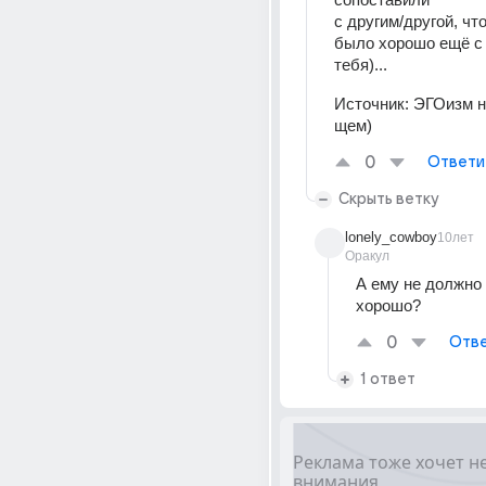
с другим/другой, что
было хорошо ещё с к
тебя)...
Источник:
ЭГОизм н
щем)
0
Ответи
Скрыть ветку
lonely_cowboy
10лет
Оракул
А ему не должно 
хорошо?
0
Отве
1 ответ