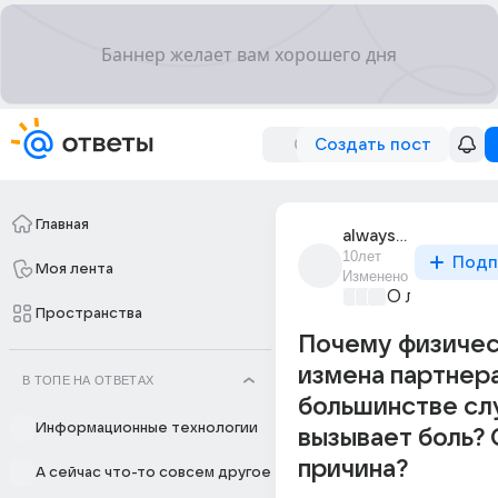
Создать пост
Главная
always_smile_9
10лет
Подп
Моя лента
Изменено
О любви без
Пространства
Почему физичес
измена партнера
В ТОПЕ НА ОТВЕТАХ
большинстве сл
Информационные технологии
вызывает боль?
причина?
А сейчас что-то совсем другое