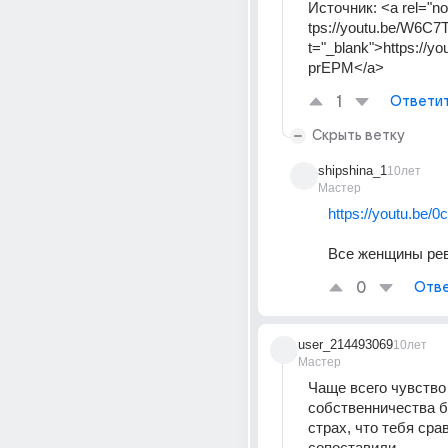
Источник:
<a rel="no
tps://youtu.be/W6C7
t="_blank">https://y
prEPM</a>
1
Ответи
Скрыть ветку
shipshina_1
10лет
Мастер
https://youtu.be
Все женщины ре
0
Отве
user_214493069
10лет
Мастер
Чаще всего чувство 
собственничества бун
страх, что тебя сра
сопоставили 