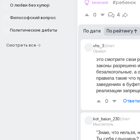
мнения
#ребенок
О любви без купюр
0
4
Философский вопрос
Политические дебаты
По дате
По рейтингу
Смотреть все
vhs_3
10лет
Оракул
это смотрите свои р
законы разрешено и
безалкогольные. а 
правила такие что п
заведениях в буфета
реализации запрещ
0
Ответи
kot_baiun_230
10лет
Мыслитель
"Знаю, что нельзя, н
Ты себя слышишь?