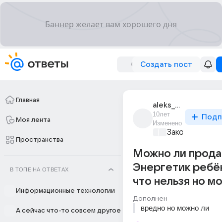
Создать пост
Главная
aleks_odintsov_7
10лет
Подп
Моя лента
Изменено
Закон и поряд
Пространства
Можно ли прода
Энергетик ребё
В ТОПЕ НА ОТВЕТАХ
что нельзя но м
Информационные технологии
Дополнен
вредно но можно ли
А сейчас что-то совсем другое