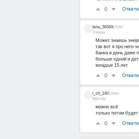
0
Ответи
lena_36569
10лет
Ученик
Может знаешь энерг
так вот я про него ч
банка в день даже п
больше одной и дет
младше 15 лет
0
Ответи
i_ch_140
10лет
Мастер
можно всё
только потом будет
0
Ответи