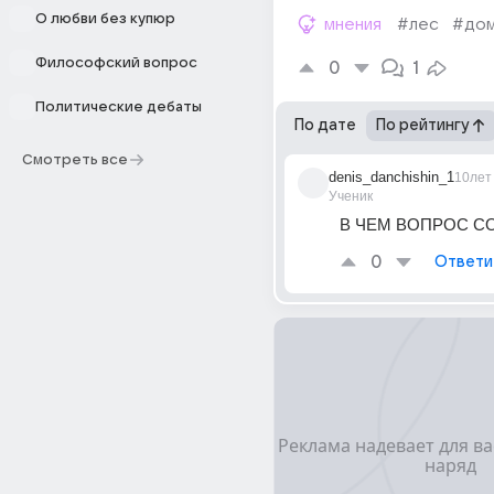
О любви без купюр
мнения
#лес
#до
Философский вопрос
0
1
Политические дебаты
По дате
По рейтингу
Смотреть все
denis_danchishin_1
10лет
Ученик
В ЧЕМ ВОПРОС С
0
Ответи