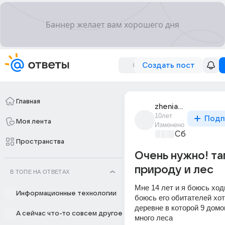
Создать пост
Главная
zhenia_zhenia_4655
10лет
Подп
Моя лента
Изменено
Сборная До
Пространства
Очень нужно! та
природу и лес
В ТОПЕ НА ОТВЕТАХ
Мне 14 лет и я боюсь ходи
Информационные технологии
боюсь его обитателей хотя
деревне в которой 9 домов
А сейчас что-то совсем другое
много леса