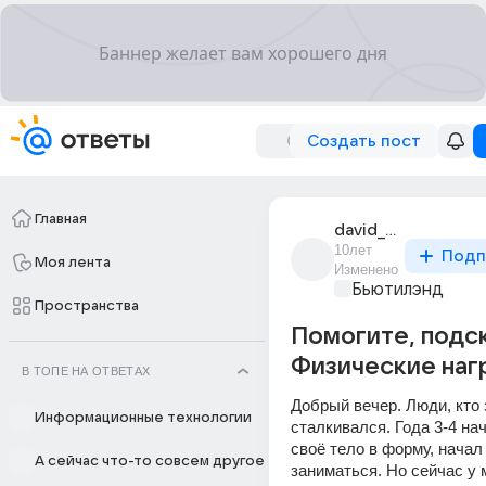
Создать пост
Главная
david_burnatsev_14
10лет
Подп
Моя лента
Изменено
Бьютилэнд
Пространства
Помогите, подс
Физические наг
В ТОПЕ НА ОТВЕТАХ
Добрый вечер. Люди, кто з
Информационные технологии
сталкивался. Года 3-4 на
своё тело в форму, начал
А сейчас что-то совсем другое
заниматься. Но сейчас у 