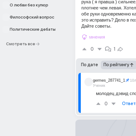
рука ( я правша ) сильнее
О любви без купюр
плотнее чем левая. Хотел
обе руки одновременно ка
Философский вопрос
это исправить? Дело в по
Дайте советы.
Политические дебаты
мнения
Смотреть все
0
1
По дате
По рейтингу
germes_287741_1
10
Ученик
молодец дэвид спо
0
Ответ