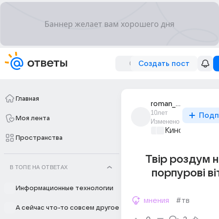
Создать пост
Главная
roman_medinskii_6
10лет
Подп
Моя лента
Изменено
Киномания
+1
Пространства
Твір роздум 
В ТОПЕ НА ОТВЕТАХ
порпурові в
Информационные технологии
мнения
#тв
А сейчас что-то совсем другое