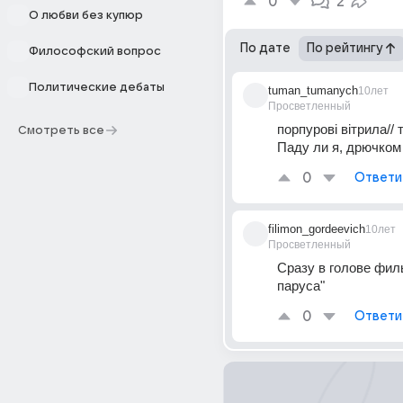
0
2
О любви без купюр
По дате
По рейтингу
Философский вопрос
Политические дебаты
tuman_tumanych
10лет
Просветленный
порпурові вітрила// 
Смотреть все
Паду ли я, дрючком
0
Ответи
filimon_gordeevich
10лет
Просветленный
Сразу в голове фил
паруса"
0
Ответи