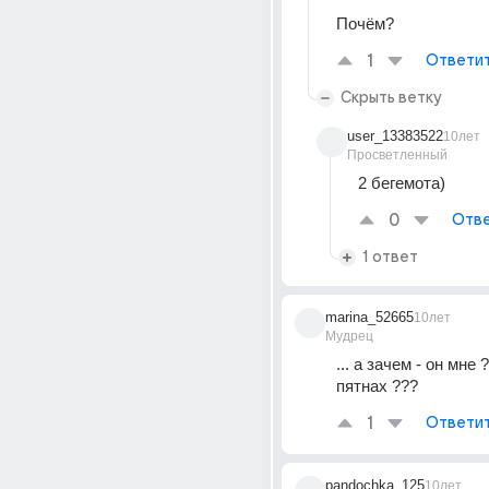
Почём?
1
Ответи
Скрыть ветку
user_13383522
10лет
Просветленный
2 бегемота)
0
Отве
1 ответ
marina_52665
10лет
Мудрец
... а зачем - он мне ?
пятнах ???
1
Ответи
pandochka_125
10лет