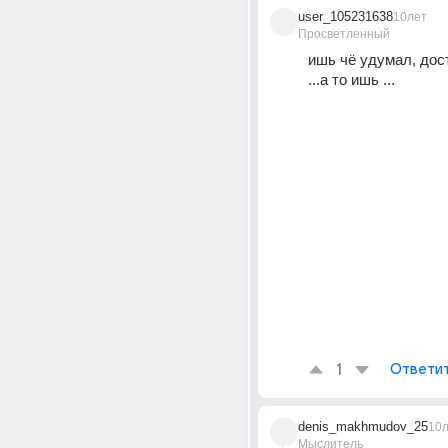
user_105231638
10лет
Просветленный
ишь чё удумал, дос
...а то ишь ...
1
Ответи
denis_makhmudov_25
10
Мыслитель