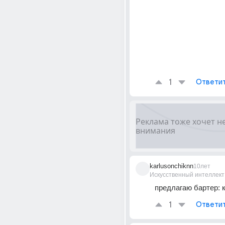
1
Ответи
karlusonchiknn
10лет
Искусственный интеллект
предлагаю бартер: 
1
Ответи