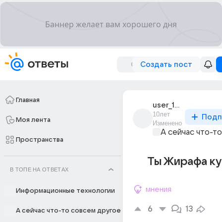
Создать пост
Главная
user_13383522
10лет
Подп
Моя лента
Изменено
А сейчас что-т
Пространства
Ты Жирафа ку
В ТОПЕ НА ОТВЕТАХ
мнения
Информационные технологии
6
13
А сейчас что-то совсем другое