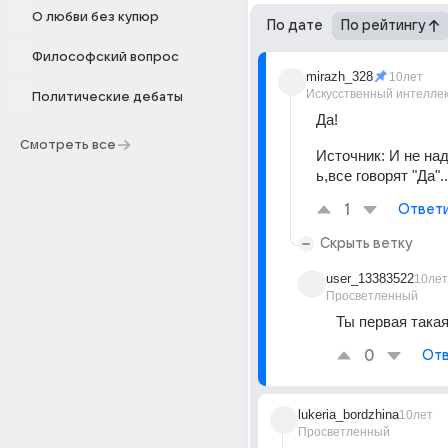
О любви без купюр
По дате
По рейтингу
Философский вопрос
mirazh_328
10лет
Искусственный интелле
Политические дебаты
Да!
Смотреть все
Источник:
И не над
ь,все говорят "Да"..
1
Ответ
Скрыть ветку
user_13383522
10лет
Просветленный
Ты первая така
0
Отв
lukeria_bordzhina
10лет
Просветленный