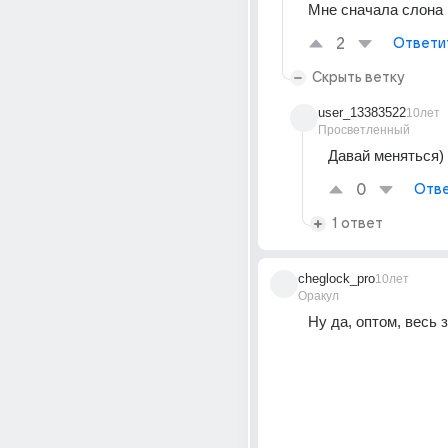
Мне сначала слона 
2
Ответи
Скрыть ветку
user_13383522
10лет
Просветленный
Давай меняться)
0
Отве
1 ответ
cheglock_pro
10лет
Оракул
Ну да, оптом, весь з