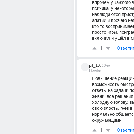
впрочем у каждого ч
психика. у некоторы
наблюдаются присту
апатии и прочего нег
кто то воспринимает
просто игры. поигра
включил и ушёл в ми
1
Ответи
pif_107
10лет
Профи
Повышение реакции,
возможность быстро
ответы на задачи п
жизни, все решения 
холодную голову, в
свою злость, гнев в 
нормально общается
окружающими.
1
Ответи