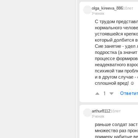
olga_kireeva_886
10лет
Ученик
С трудом представл
нормального человек
устоявшейся крепкой
который долбится в 
Сие занятие - удел 
подростка (а значит 
процессе формирова
неадекватного взросло
психикой там пробле
и в другом случае - 
сплошной вред! ☺
1
Ответи
arthur8112
10лет
Ученик
раньше солдат заст
множество раз пронз
примеру набитые в