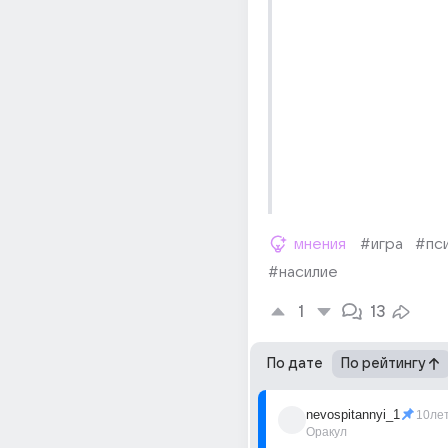
мнения
#игра
#пси
#насилие
1
13
По дате
По рейтингу
nevospitannyi_1
10ле
Оракул