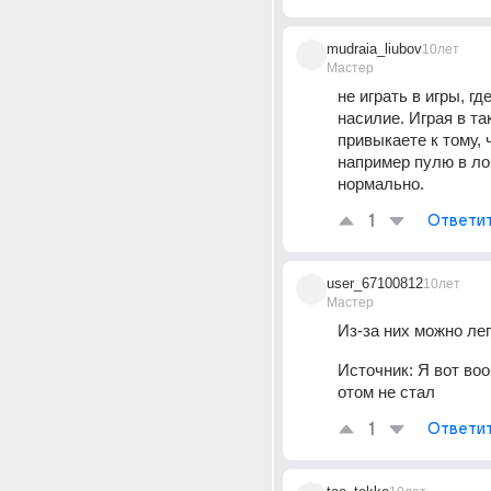
mudraia_liubov
10лет
Мастер
не играть в игры, где
насилие. Играя в та
привыкаете к тому, ч
например пулю в лоб
нормально.
1
Ответи
user_67100812
10лет
Мастер
Из-за них можно ле
Источник:
Я вот во
отом не стал
1
Ответи