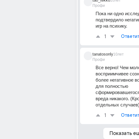
tao_tekko
10лет
Профи
Пока ни одно исслед
подтвердило негати
игр на психику.
1
Ответи
tanatosonly
10лет
Профи
Все верно! Чем моло
восприимчивее созн
более негативное во
для полностью 
сформировавшегося 
вреда никакого. (Кро
отдельных случаев
1
Ответи
Показать е