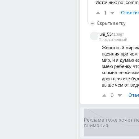
Источник:
no_comm
1
Ответи
Скрыть ветку
iurii_534
10лет
Просветленный
Животный мир им
насилия при чем 
мир, и я думаю е
змею ребенку что
кормил ее живым
урон психике буд
выше чем от виде
0
Отве