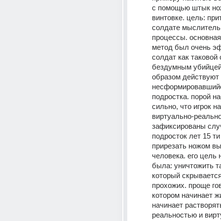
с помощью штык нож
винтовке. цель: прит
солдате мыслитель
процессы. основная 
метод был очень эф
солдат как таковой 
бездумным убийцей.
образом действуют и
несформировавшийс
подростка. порой на
сильно, что игрок на
виртуально-реально.
зафиксированы случа
подросток лет 15 ти 
прирезать ножом вы
человека. его цель 
была: уничтожить та
который скрывается
прохожих. проще гов
котором начинает жи
начинает растворят
реальностью и вирт