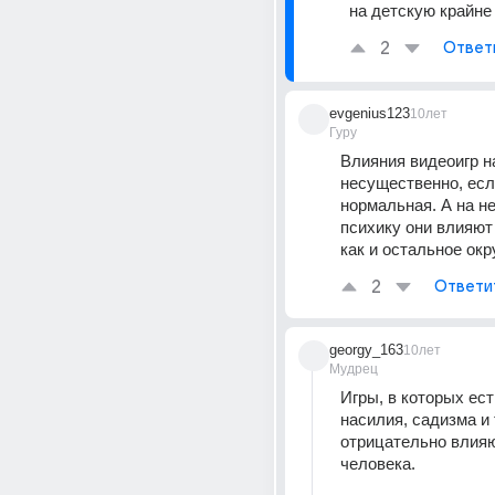
на детскую крайне
2
Ответ
evgenius123
10лет
Гуру
Влияния видеоигр на
несущественно, есл
нормальная. А на н
психику они влияют 
как и остальное окр
2
Ответи
georgy_163
10лет
Мудрец
Игры, в которых ест
насилия, садизма и т
отрицательно влияю
человека.