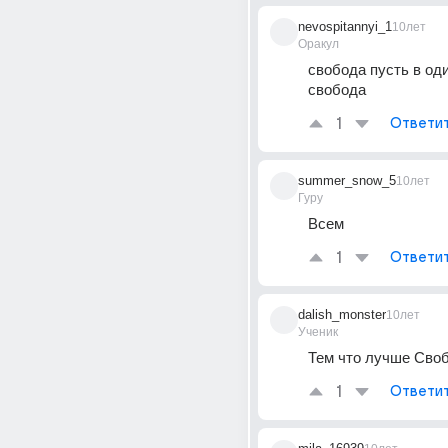
nevospitannyi_1
10лет
Оракул
свобода пусть в оди
свобода
1
Ответи
summer_snow_5
10лет
Гуру
Всем
1
Ответи
dalish_monster
10лет
Ученик
Тем что лучше Сво
1
Ответи