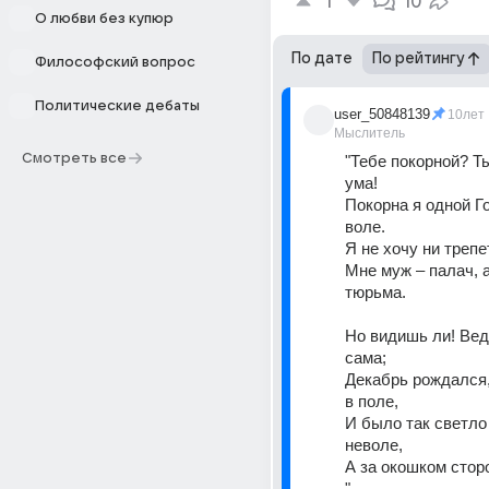
1
10
О любви без купюр
По дате
По рейтингу
Философский вопрос
Политические дебаты
user_50848139
10лет
Мыслитель
Смотреть все
"Тебе покорной? Ты
ума!
Покорна я одной Г
воле.
Я не хочу ни трепе
Мне муж – палач, а
тюрьма.
Но видишь ли! Вед
сама;
Декабрь рождался,
в поле,
И было так светло 
неволе,
А за окошком сторо
"