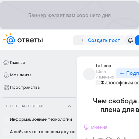
Создать пост
Главная
tatiana_77855
10лет
Подп
Моя лента
Изменено
Философский в
Пространства
Чем свобода
В ТОПЕ НА ОТВЕТАХ
плена для в
Информационные технологии
мнения
А сейчас что-то совсем другое