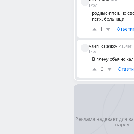
mila_16939
10лет
Гуру
родные-плен. но св
псих. больница
1
Ответи
valerii_ostankov_4
10лет
Гуру
В плену обычно кал
0
Ответи