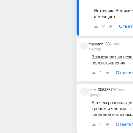
Источник:
Великие
х женщин)
2
Ответ
maryann_58
10лет
Мастер
Возможностью незав
волеизъявления.
1
Ответи
user_30643579
10лет
Оракул
А в чем разница для
хреном и членом... 
свободой и пленом..
1
Ответи