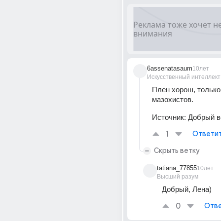
6assenatasaum
10лет
Искусственный интеллект
Плен хорош, только 
мазохистов.
Источник:
Добрый в
1
Ответи
Скрыть ветку
tatiana_77855
10лет
Высший разум
Добрый, Лена)
0
Отве