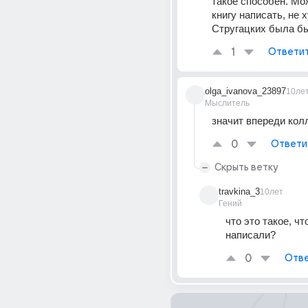
такое способен. Мо
книгу написать, не х
Стругацких была бы
1
Ответи
olga_ivanova_23897
10ле
Мыслитель
значит впереди кол
0
Ответи
Скрыть ветку
travkina_3
10лет
Гений
что это такое, чт
написали?
0
Отве