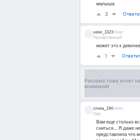
малыша
3
Ответи
veter_1023
10лет
Просветленный
может это к девочк
1
Ответи
zmeia_194
10лет
Гуру
Вам еще столько все
сниться... Я даже не
представляла что мо