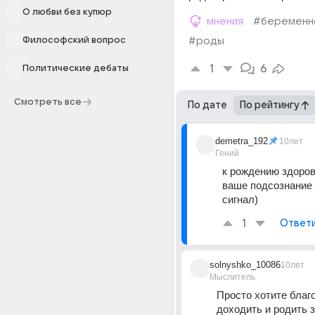
О любви без купюр
мнения
#беременн
Философский вопрос
#роды
1
6
Политические дебаты
Смотреть все
По дате
По рейтингу
demetra_192
10лет
Гений
к рождению здоро
ваше подсознание 
сигнал)
1
Ответ
solnyshko_10086
10лет
Мыслитель
Просто хотите благ
доходить и родить з