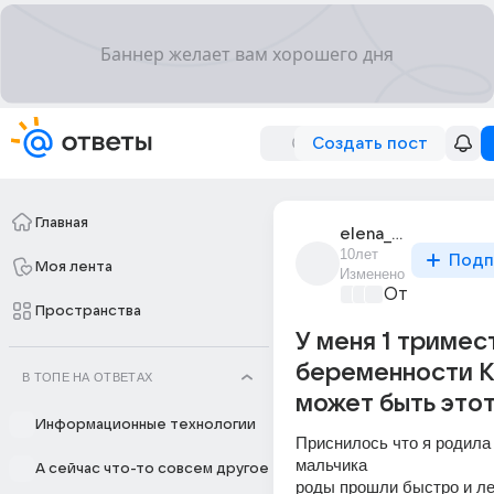
Создать пост
Главная
elena_koval_893
10лет
Подп
Моя лента
Изменено
От колыбели
Пространства
У меня 1 тримес
беременности К
В ТОПЕ НА ОТВЕТАХ
может быть этот
Информационные технологии
Приснилось что я родила 
мальчика 
А сейчас что-то совсем другое
роды прошли быстро и ле