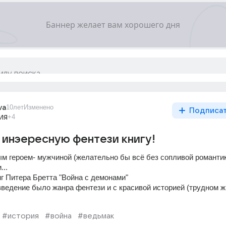
va
10лет
Изменено
Подписа
ия
+4
инэересную фентези книгу!
м героем- мужчиной (желательно бы всё без сопливой романтик
...
иг Питера Бретта "Война с демонами"
зведение было жанра фентези и с красивой историей (трудном ж
#история
#война
#ведьмак