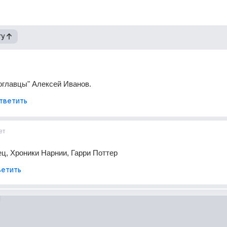
гу
оглавцы" Алексей Иванов.
тветить
ет
ц, Хроники Нарнии, Гарри Поттер
етить