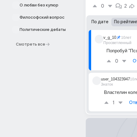
О любви без купюр
0
2
Философский вопрос
По дате
По рейтин
Политические дебаты
v_g_10
10лет
Просветленный
Смотреть все
Попробуй "Пс
0
О
user_104323947
10л
Знаток
Властелин коле
1
Отв