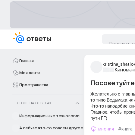
Главная
kristina_shatlo
Киноман
Моя лента
Посоветуйте 
Пространства
Желательно с главны
то типо Ведьмака или
В ТОПЕ НА ОТВЕТАХ
Что-то наподобие кн
Главное, чтобы прои
Информационные технологии
пути ГГ)
А сейчас что-то совсем другое
мнения
#книга