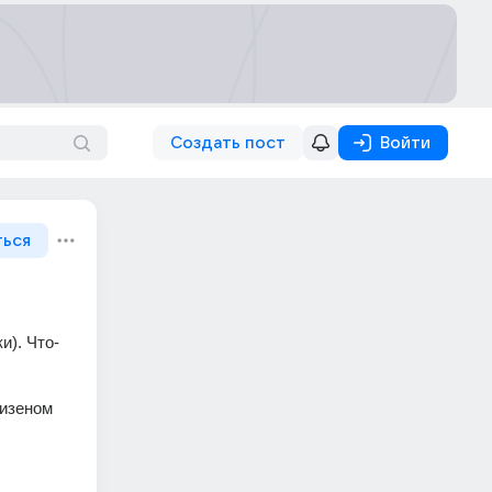
Создать пост
Войти
ться
и). Что-
изеном 