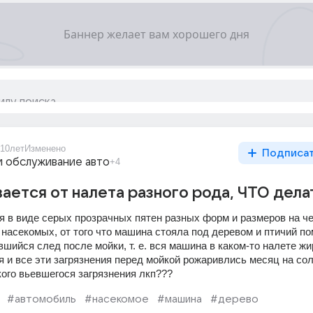
10лет
Изменено
Подписа
и обслуживание авто
+4
ается от налета разного рода, ЧТО дела
в виде серых прозрачных пятен разных форм и размеров на че
насекомых, от того что машина стояла под деревом и птичий пом
шийся след после мойки, т. е. вся машина в каком-то налете жи
 и все эти загрязнения перед мойкой рожаривлись месяц на солн
кого вьевшегося загрязнения лкп???
#автомобиль
#насекомое
#машина
#дерево