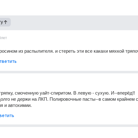
гу
0лет
росином из распылителя. и стереть эти все какахи мяхкой тряпо
тветить
ряпку, смоченную уайт-спиритом. В левую - сухую. И--вперёд!! 
олго не держи на ЛКП. Полировочные пасты--в самом крайнем сл
я и автохимии.
ветить