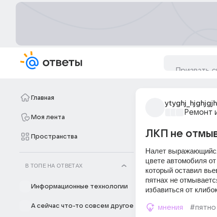
Главная
ytyghj_hjghjgjh
Ремонт 
Моя лента
ЛКП не отмыв
Пространства
Налет выражающийся 
цвете автомобиля от 
В ТОПЕ НА ОТВЕТАХ
который оставил вьев
пятнах не отмывается
Информационные технологии
избавиться от клибо
А сейчас что-то совсем другое
мнения
#пятно