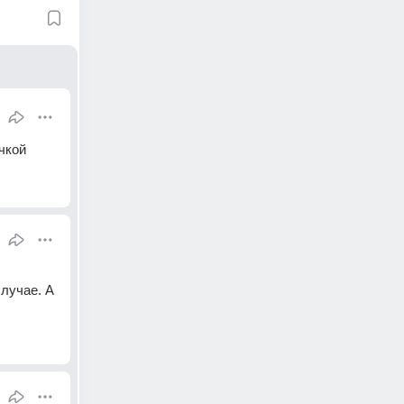
чкой
учае. А 