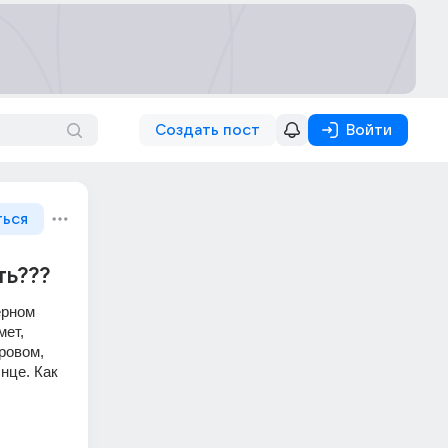
Создать пост
Войти
ться
ть???
рном 
ет, 
ровом, 
це. Как 