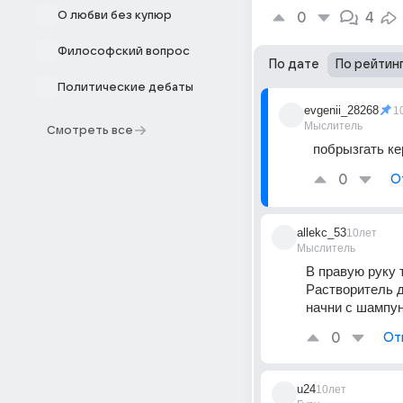
О любви без купюр
0
4
Философский вопрос
По дате
По рейтин
Политические дебаты
evgenii_28268
1
Мыслитель
Смотреть все
побрызгать ке
0
О
allekc_53
10лет
Мыслитель
В правую руку т
Растворитель д
начни с шампун
0
От
u24
10лет