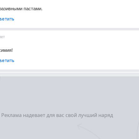
разивными пастами.
ветить
лет
химия!
ветить