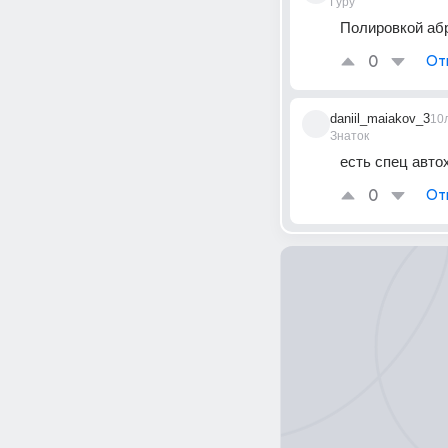
Гуру
Полировкой аб
0
От
daniil_maiakov_3
10
Знаток
есть спец авто
0
От