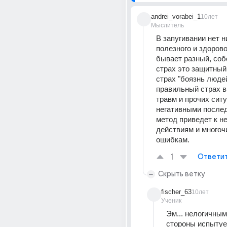
andrei_vorabei_1
10лет
Мыслитель
В запугивании нет ни
полезного и здорово
бывает разный, соб
страх это защитный
страх "боязнь людей"
правильный страх в 
травм и прочих ситу
негативными послед
метод приведет к н
действиям и многоч
ошибкам.
1
Ответи
Скрыть ветку
fischer_63
10лет
Ученик
Эм... нелогичным
стороны испытуем