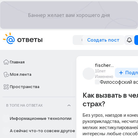
Создать пост
Главная
fischer_63
10лет
Подп
Моя лента
Изменено
Философский в
Пространства
Как вызвать в ч
страх?
В ТОПЕ НА ОТВЕТАХ
Без угроз, наездов и коне
Информационные технологии
рукоприкладства, несчита
мелких жестикулированей
А сейчас что-то совсем другое
интересны любые способы