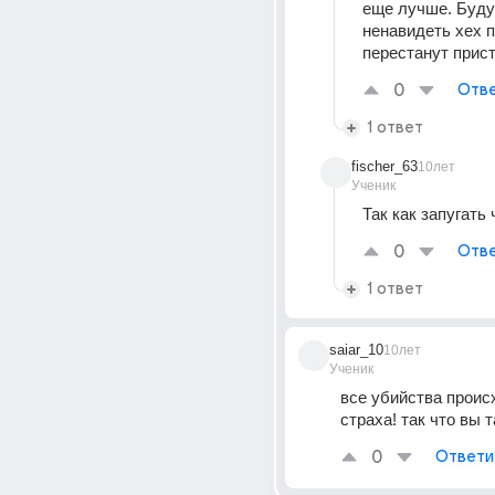
еще лучше. Будут
ненавидеть хех п
перестанут прист
0
Отве
1 ответ
fischer_63
10лет
Ученик
Так как запугать
0
Отве
1 ответ
saiar_10
10лет
Ученик
все убийства происх
страха! так что вы 
0
Ответи