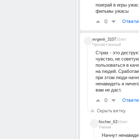
поиграй в игры ужас
фильмы ужасы
0
Ответи
evgenii_3107
10лет
Просветленный
Страх - это деструк
чувство, не советую
пользоваться в каче
на людей. Сработает 
при этом люди начну
ненавидеть и ничего
вам не даст.
0
Ответи
Скрыть ветку
fischer_63
10лет
Ученик
Начнут ненавидет