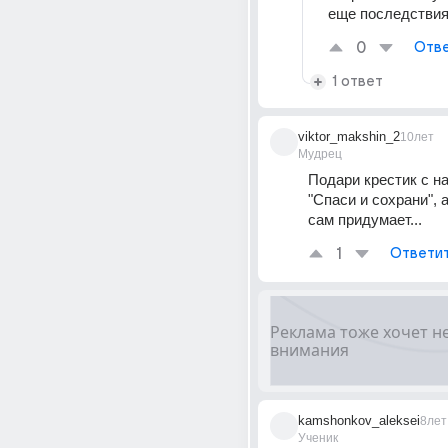
еще последствия
0
Отве
1 ответ
viktor_makshin_2
10лет
Мудрец
Подари крестик с н
"Спаси и сохрани", а 
сам придумает...
1
Ответи
kamshonkov_aleksei
8лет
Ученик