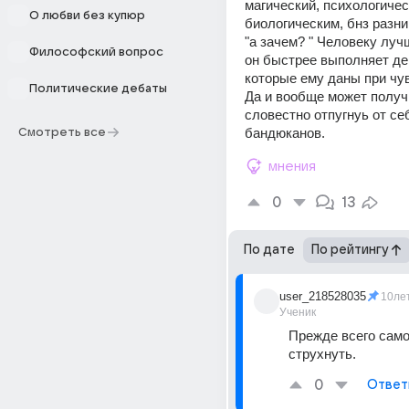
магический, психологическ
О любви без купюр
биологическим, бнз разни
"а зачем? " Человеку луч
Философский вопрос
он быстрее выполняет де
которые ему даны при чув
Политические дебаты
Да и вообще может получи
словестно отпугнуь от се
бандюканов.
Смотреть все
мнения
0
13
По дате
По рейтингу
user_218528035
10ле
Ученик
Прежде всего самой
струхнуть.
0
Ответ