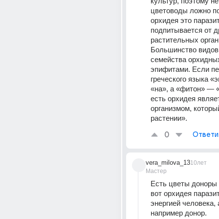
культур, поэтому не
цветоводы ложно пол
орхидея это паразит
подпитывается от др
растительных органи
Большинство видов 
семейства орхидных
эпифитами. Если пе
греческого языка «э
«на», а «фитон» — «
есть орхидея являет
организмом, который
растении».
0
Ответи
vera_milova_13
10лет
Мастер
Есть цветы доноры и
вот орхидея паразит
энергией человека, а
например донор.