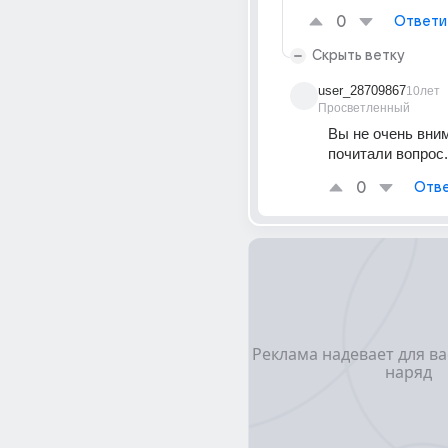
0
Ответи
Скрыть ветку
user_28709867
10лет
Просветленный
Вы не очень вним
почитали вопрос.
0
Отве