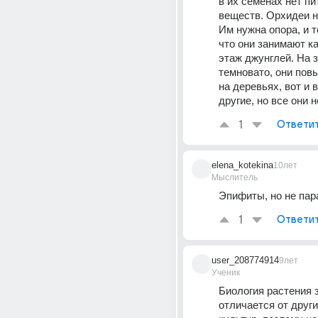
в их семенах нет пи
веществ. Орхидеи не
Им нужна опора, и т
что они занимают ка
этаж джунглей. На з
темновато, они повы
на деревьях, вот и в
другие, но все они 
1
Ответи
elena_kotekina
10лет
Мыслитель
Эпифиты, но не пар
1
Ответи
user_208774914
9лет
Ученик
Биология растения 
отличается от други