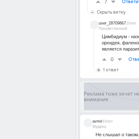
7
Ответи
Скрыть ветку
user_28709867
10лет
Просветленный
Цимбидиум - наз
орхидея, фаленоп
является парази
0
Отве
1 ответ
avmir
10лет
Мудрец
Не слышал о таком. 