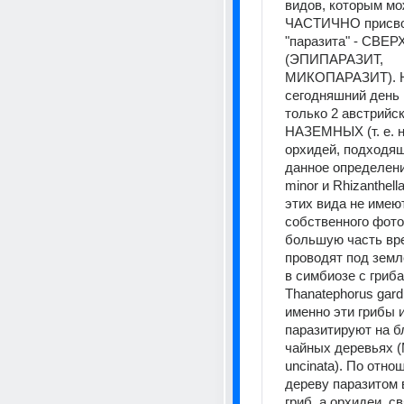
видов, которым мо
ЧАСТИЧНО присвои
"паразита" - СВЕ
(ЭПИПАРАЗИТ, 
МИКОПАРАЗИТ). Н
сегодняшний день 
только 2 австрийск
НАЗЕМНЫХ (т. е. н
орхидей, подходящ
данное определение
minor и Rhizanthella
этих вида не имеют
собственного фотос
большую часть вре
проводят под земл
в симбиозе с гриба
Thanatephorus gardn
именно эти грибы и
паразитируют на б
чайных деревьях (M
uncinata). По отнош
дереву паразитом 
гриб, а орхидеи, св