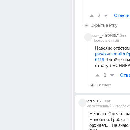
7
Ответи
Скрыть ветку
user_28709867
10лет
Просветленный
Навеяно ответом 
ps://otvet.mail.ru
6119
 Читайте ком
ответу ЛЕСНИКА
0
Отве
1 ответ
iorsh_15
10лет
Искусственный интеллект
Не знаю. Омела - пар
Наверное. Грибки - 
орхидея.... Не знаю.