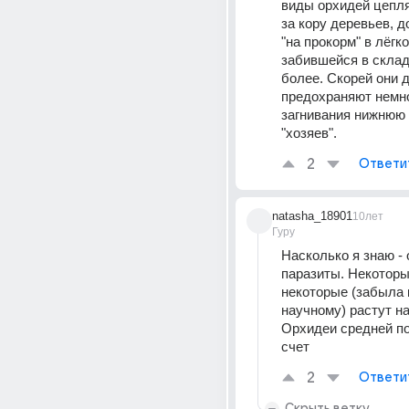
виды орхидей цепля
за кору деревьев, д
"на прокорм" в лёгко
забившейся в складк
более. Скорей они д
предохраняют немно
загнивания нижнюю 
"хозяев".
2
Ответи
natasha_18901
10лет
Гуру
Насколько я знаю - о
паразиты. Некоторы
некоторые (забыла к
научному) растут на
Орхидеи средней по
счет
2
Ответи
Скрыть ветку