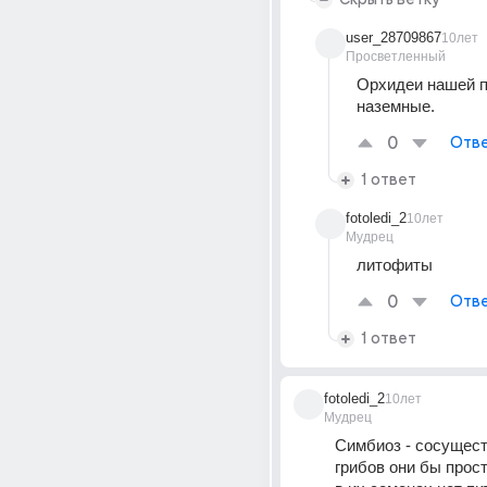
user_28709867
10лет
Просветленный
Орхидеи нашей п
наземные.
0
Отве
1 ответ
fotoledi_2
10лет
Мудрец
литофиты
0
Отве
1 ответ
fotoledi_2
10лет
Мудрец
Симбиоз - сосущест
грибов они бы прост