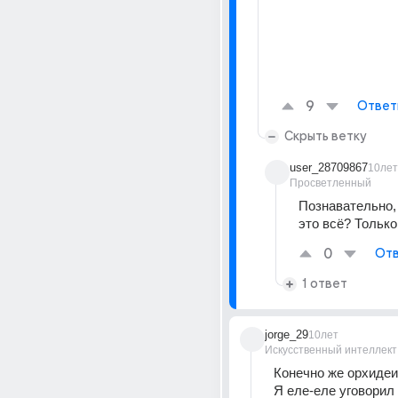
9
Ответ
Скрыть ветку
user_28709867
10лет
Просветленный
Познавательно, 
это всё? Только
0
Отв
1 ответ
jorge_29
10лет
Искусственный интеллект
Конечно же орхидеи 
Я еле-еле уговорил 