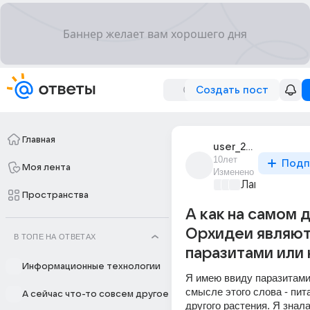
Создать пост
Главная
user_28709867
10лет
Подп
Моя лента
Изменено
Лапки и хвос
Пространства
А как на самом 
Орхидеи являю
В ТОПЕ НА ОТВЕТАХ
паразитами или 
Информационные технологии
Я имею ввиду паразитами
смысле этого слова - пита
А сейчас что-то совсем другое
другого растения. Я знала