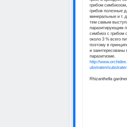
грибом симбиозом,
грибов полезные д
минеральные и т. д
тем самым выступа
паразитирующим ли
симбиоз с грибом 
около 3 % всего пит
поэтому в принципе
и заинтересованы в
паразитизме.
http://www.orchidee
ubstraten/substrate
Rhizanthella gardner