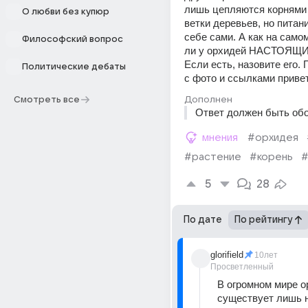
лишь цепляются корнями з
О любви без купюр
ветки деревьев, но питан
себе сами. А как на самом
Философский вопрос
ли у орхидей НАСТОЯЩИЙ
Если есть, назовите его. 
Политические дебаты
с фото и ссылками привет
Дополнен
Смотреть все
Ответ должен быть об
мнения
#орхидея
#растение
#корень
#
5
28
По дате
По рейтингу
glorifield
10лет
Просветленный
В огромном мире о
существует лишь н