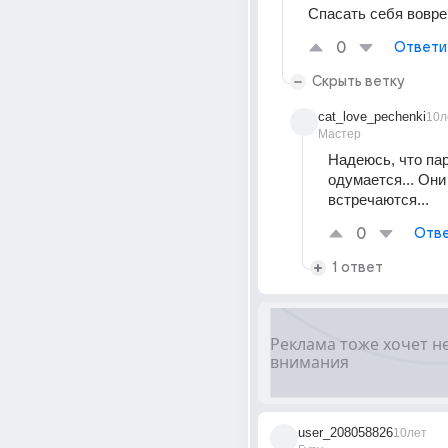
Спасать себя вовре
0
Ответи
Скрыть ветку
cat_love_pechenki
10л
Мастер
Надеюсь, что пар
одумается... Они
встречаются...
0
Отве
1 ответ
user_208058826
10лет