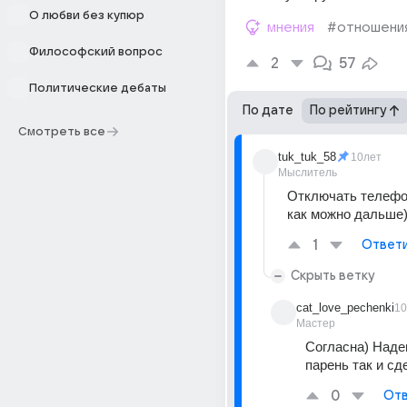
О любви без купюр
мнения
#отношени
Философский вопрос
2
57
Политические дебаты
По дате
По рейтингу
Смотреть все
tuk_tuk_58
10лет
Мыслитель
Отключать телефон
как можно дальше
1
Ответ
Скрыть ветку
cat_love_pechenki
10
Мастер
Согласна) Надею
парень так и сд
0
Отв