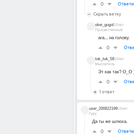
0
Ответи
Скрыть ветку
okei_gugol
10лет
Просветленный
ага... на голову.
0
Отве
tuk_tuk_58
10лет
Мыслитель
Эт как так? О_О )
0
Отве
1 ответ
user_200822199
10лет
Гуру
Да ты же шлюха.
0
Ответи