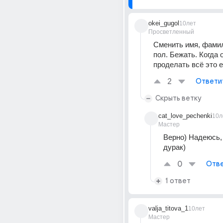
okei_gugol
10лет
Просветленный
Сменить имя, фамил
пол. Бежать. Когда о
проделать всё это е
2
Ответи
Скрыть ветку
cat_love_pechenki
10л
Мастер
Верно) Надеюсь, 
дурак)
0
Отве
1 ответ
valja_titova_1
10лет
Мастер