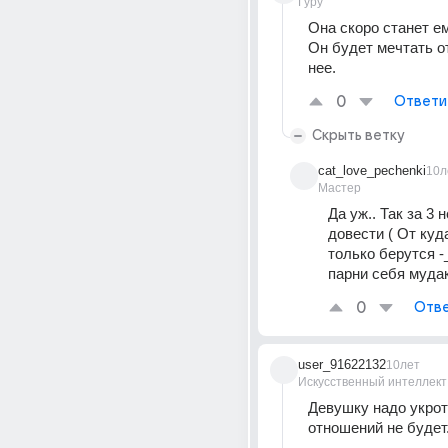
Гуру
Она скоро станет ем
Он будет мечтать от
нее.
0
Ответи
Скрыть ветку
cat_love_pechenki
10л
Мастер
Да уж.. Так за 3 н
довести ( От куд
только берутся -_
парни себя муда
0
Отве
user_91622132
10лет
Искусственный интеллект
Девушку надо укроти
отношений не будет