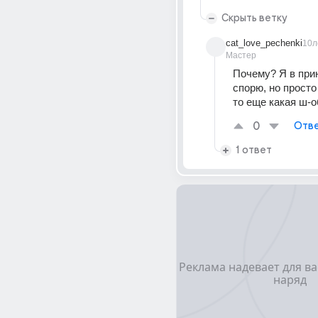
Скрыть ветку
cat_love_pechenki
10л
Мастер
Почему? Я в прин
спорю, но просто
то еще какая ш-
0
Отве
1 ответ