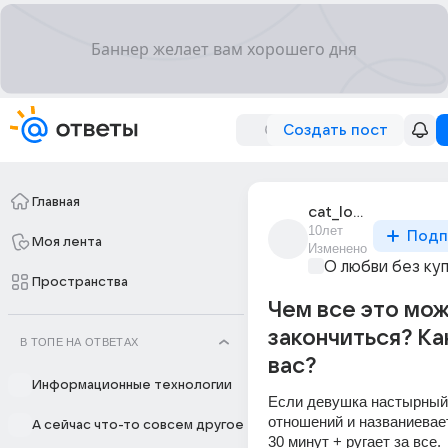
Создать пост
Главная
cat_love_pechenki
10лет
Подп
Моя лента
Изменено
О любви без ку
Пространства
Чем все это мо
закончиться? Ка
В ТОПЕ НА ОТВЕТАХ
вас?
Информационные технологии
Если девушка настырный 
отношений и названиевае
А сейчас что-то совсем другое
30 минут + ругает за все.