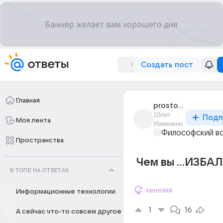
Создать пост
Главная
prosto_prelest_55
10лет
Подп
Моя лента
Изменено
Философский в
Пространства
Чем вы ...ИЗБ
В ТОПЕ НА ОТВЕТАХ
мнения
Информационные технологии
1
16
А сейчас что-то совсем другое