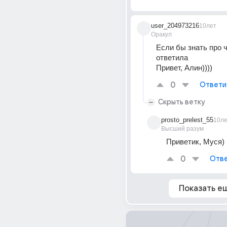
user_204973216
10лет
Оракул
Если бы знать про что
ответила
Привет, Алин))))
0
Ответи
Скрыть ветку
prosto_prelest_55
10л
Высший разум
Приветик, Муся)
0
Отве
Показать е