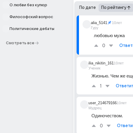
О любви без купюр
По дате
По рейтингу
Философский вопрос
alia_5141
10лет
Гуру
Политические дебаты
любовью мужа
Смотреть все
0
Ответ
ilia_nikitin_161
10лет
Ученик
Жизнью. Чем же ещё
1
Ответи
user_214679166
10лет
Мудрец
Одиночеством.
0
Ответи