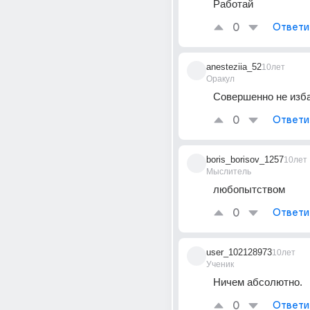
Работай
0
Ответи
anesteziia_52
10лет
Оракул
Совершенно не изба
0
Ответи
boris_borisov_1257
10лет
Мыслитель
любопытством
0
Ответи
user_102128973
10лет
Ученик
Ничем абсолютно.
0
Ответи