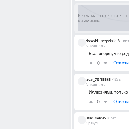
damskii_negodnik_8
10ле
Мыслитель
Все говорят, что ро
0
Ответи
user_207988687
10лет
Мыслитель
Иллюзиями, только 
0
Ответи
user_sergey
10лет
Оракул