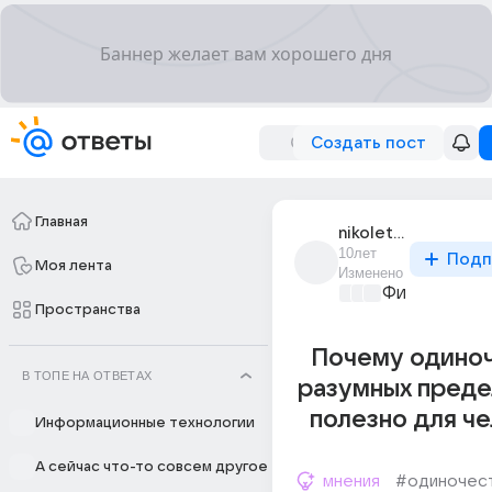
Создать пост
Главная
nikolet_d
10лет
Подп
Моя лента
Изменено
Философски
Пространства
Почему одиноч
В ТОПЕ НА ОТВЕТАХ
разумных преде
полезно для ч
Информационные технологии
А сейчас что-то совсем другое
мнения
#одиночес