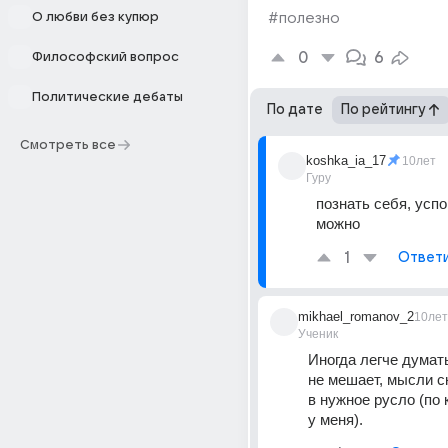
О любви без купюр
#полезно
0
6
Философский вопрос
Политические дебаты
По дате
По рейтингу
Смотреть все
koshka_ia_17
10лет
Гуру
познать себя, успо
можно
1
Ответ
mikhael_romanov_2
10лет
Ученик
Иногда легче думать
не мешает, мысли с
в нужное русло (по 
у меня).