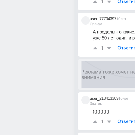
1
Ответи
user_77704397
10лет
Оракул
А пределы-то какие,
уже 50 лет один, и р
1
Ответи
user_218413309
10лет
Знаток
(((((((((((
1
Ответи