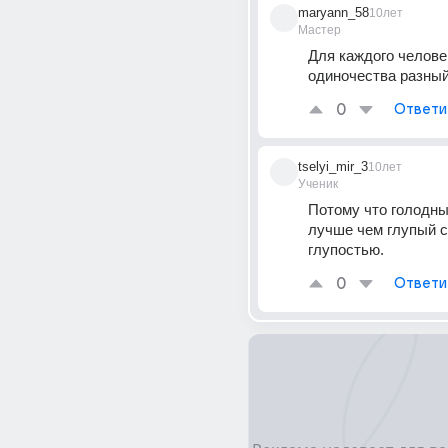
maryann_58
10лет
Мастер
Для каждого челове
одиночества разный
0
Ответи
tselyi_mir_3
10лет
Ученик
Потому что голодны
лучше чем глупый с 
глупостью.
0
Ответи