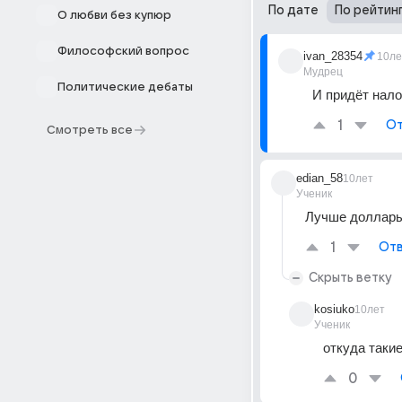
По дате
По рейтин
О любви без купюр
Философский вопрос
ivan_28354
10ле
Мудрец
Политические дебаты
И придёт нало
1
От
Смотреть все
edian_58
10лет
Ученик
Лучше доллары 
1
Отв
Скрыть ветку
kosiuko
10лет
Ученик
откуда таки
0