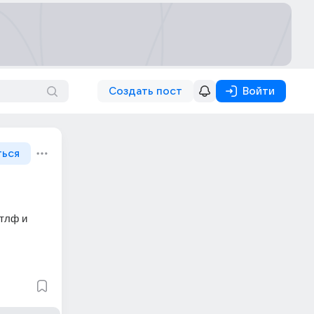
Создать пост
Войти
ться
тлф и 