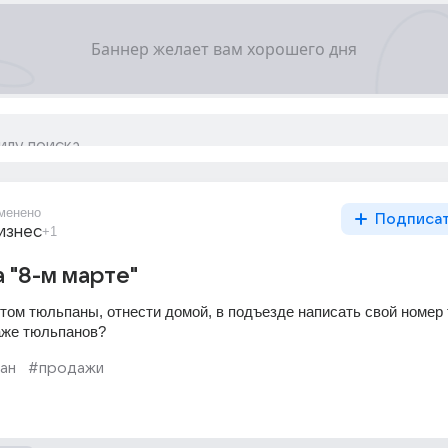
менено
Подписа
изнес
+1
а "8-м марте"
птом тюльпаны, отнести домой, в подъезде написать свой номер 
аже тюльпанов?
ан
#продажи