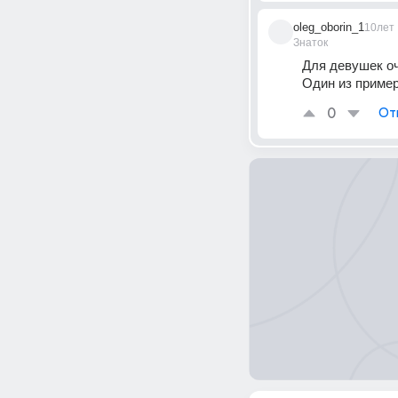
oleg_oborin_1
10лет
Знаток
Для девушек оч
Один из пример
0
От