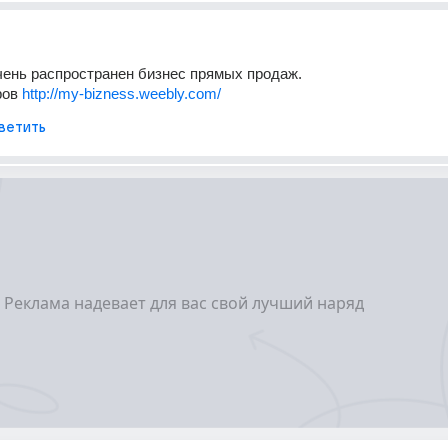
ень распространен бизнес прямых продаж. 
ов 
http://my-bizness.weebly.com/
ветить