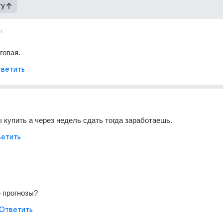
гу
т
говая.
ветить
купить а через недель сдать тогда заработаешь.
етить
е прогнозы?
Ответить