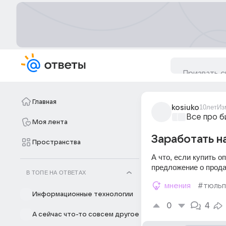
Главная
kosiuko
10лет
Из
Все про б
Моя лента
Заработать н
Пространства
А что, если купить о
предложение о прод
В ТОПЕ НА ОТВЕТАХ
мнения
#тюльп
Информационные технологии
0
4
А сейчас что-то совсем другое