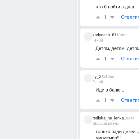
что б пойти в душ
1
Ответи
karlygash_61
10лет
Гений
Детям, детям, детям
1
Ответи
fly_273
10лет
Гений
Иди в баню...
1
Ответи
rediska_ne_lenka
10лет
Высший разум
только ради детей....
миру=мир!!!