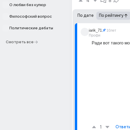
4
8
О любви без купюр
По дате
По рейтингу
Философский вопрос
Политические дебаты
iarik_71
10лет
Профи
Смотреть все
Ради вот такого мо
1
Ответ