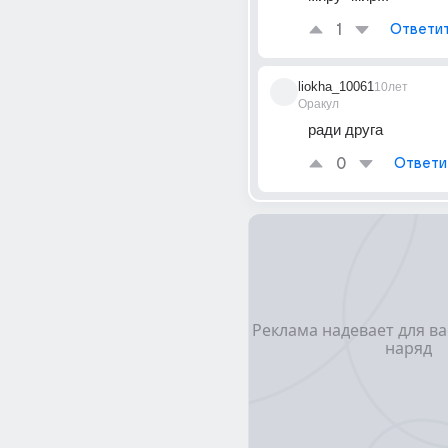
1
Ответи
liokha_10061
10лет
Оракул
ради друга
0
Ответи