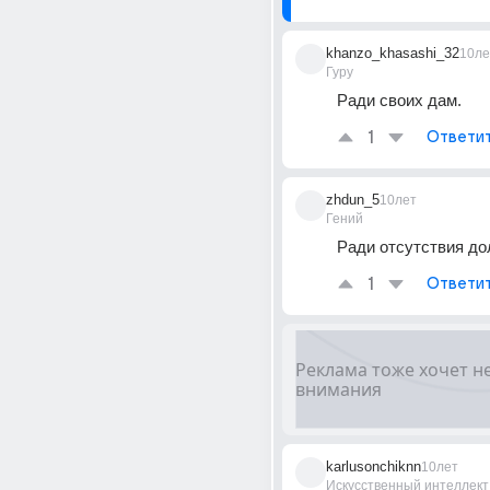
khanzo_khasashi_32
10ле
Гуру
Ради своих дам.
1
Ответи
zhdun_5
10лет
Гений
Ради отсутствия до
1
Ответи
karlusonchiknn
10лет
Искусственный интеллект