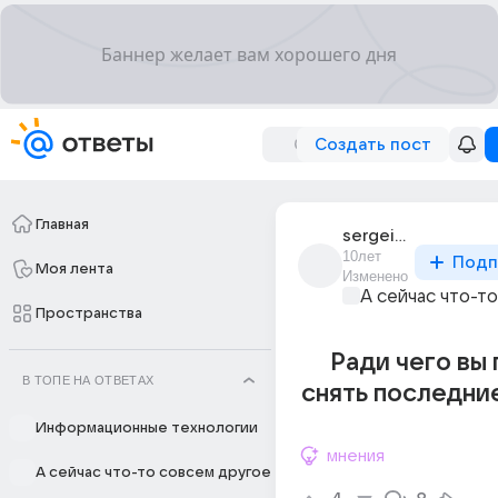
Создать пост
Главная
sergei_kireev_157
10лет
Подп
Моя лента
Изменено
А сейчас что-т
Пространства
Ради чего вы
В ТОПЕ НА ОТВЕТАХ
снять последни
Информационные технологии
мнения
А сейчас что-то совсем другое