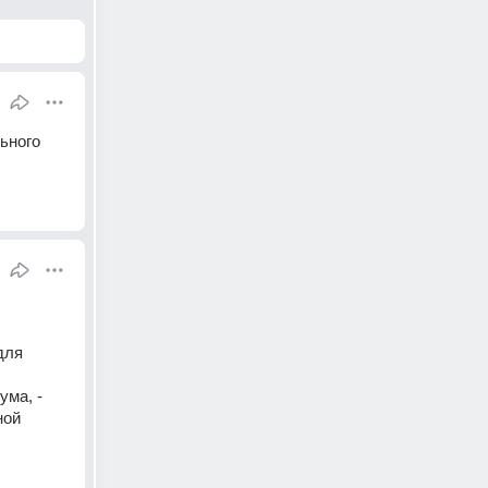
ного 
ля 
ма, - 
ой 