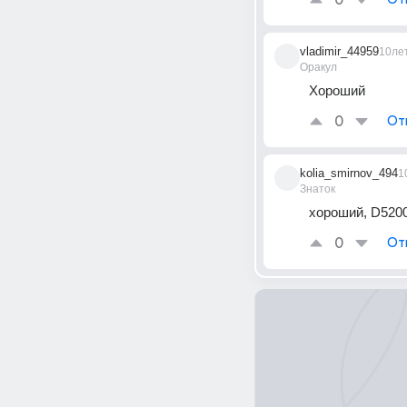
0
vladimir_44959
10ле
Оракул
Хороший
0
От
kolia_smirnov_494
1
Знаток
хороший, D5200
0
От