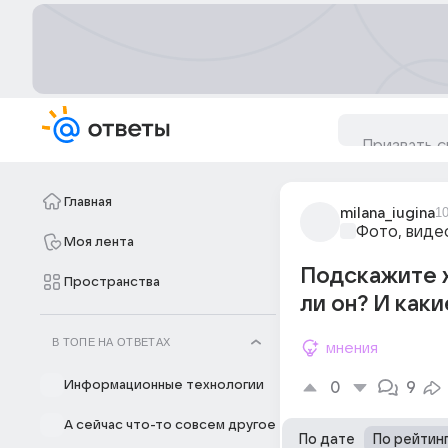
Главная
milana_iugina
1
Фото, виде
Моя лента
Подскажите х
Пространства
ли он? И как
В ТОПЕ НА ОТВЕТАХ
мнения
Информационные технологии
0
9
А сейчас что-то совсем другое
По дате
По рейтин