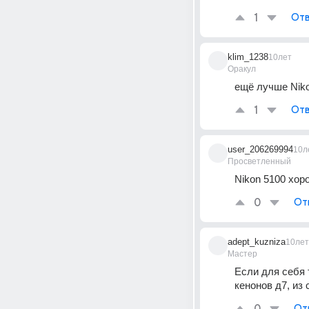
1
Отв
klim_1238
10лет
Оракул
ещё лучше Nik
1
Отв
user_206269994
10л
Просветленный
Nikon 5100 хор
0
От
adept_kuzniza
10лет
Мастер
Если для себя 
кенонов д7, из 
От