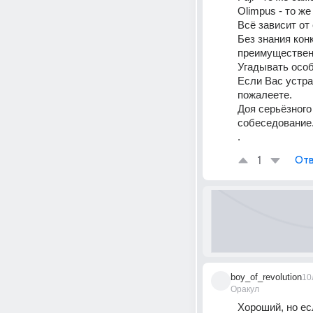
Olimpus - то же
Всё зависит от
Без знания кон
преимуществен
Угадывать особ
Если Вас устра
пожалеете. 
Доя серьёзного
собеседование.
.
1
Отв
boy_of_revolution
10
Оракул
Хороший, но ес