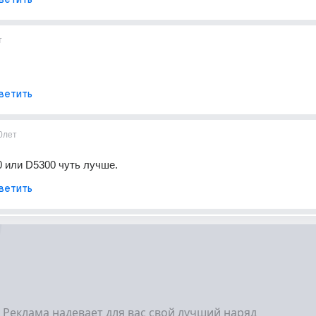
т
ветить
0лет
 или D5300 чуть лучше.
ветить