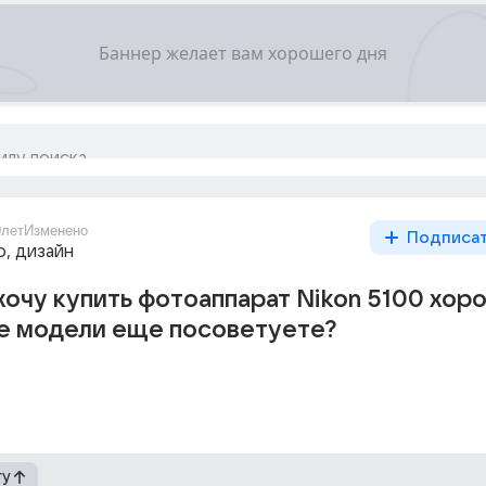
0лет
Изменено
Подписа
о, дизайн
очу купить фотоаппарат Nikon 5100 хор
ие модели еще посоветуете?
гу