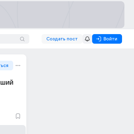
Создать пост
Войти
ться
оший