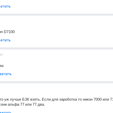
етить
on D7100
етить
ет
ош
ветить
то уж лучше БЗК взять. Если для зароботка то никон 7000 или 710
сони альфа 77 или 77 два.
ветить