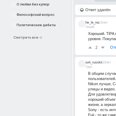
О любви без купюр
Ответ удалён
Философский вопрос
he_le_na
10лет
Политические дебаты
Гений
Хороший. TIPA 
Смотреть все
уровня. Покупа
2
От
iurii_russkii
10лет
Гуру
В общем случае
пользователей.
Nikon лучше, C
улицы и видео.
Для удовлетвор
хороший объект
жизни, а зеркал
Sony - есть ин
Fuji - то же само