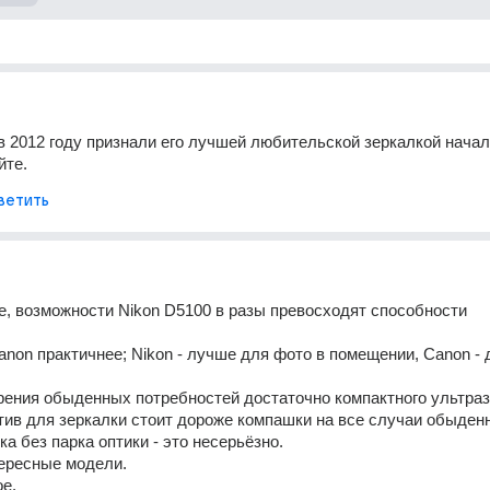
в 2012 году признали его лучшей любительской зеркалкой началь
йте.
ветить
, возможности Nikon D5100 в разы превосходят способности 
 
anon практичнее; Nikon - лучше для фото в помещении, Canon - д
 
ения обыденных потребностей достаточно компактного ультразу
ив для зеркалки стоит дороже компашки на все случаи обыденн
ка без парка оптики - это несерьёзно. 
тересные модели. 
е. 