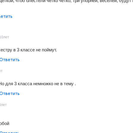
щеткой, чтоб блестели четко четко, три упорней, веселей, будут 
етить
10лет
 сестру в 3 классе не поймут.
Ответить
ет
Но для 3 класса немножко не в тему .
Ответить
0лет
тобой