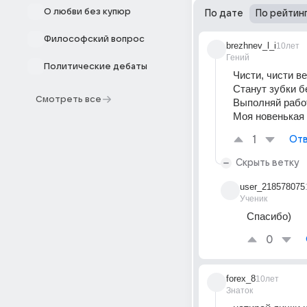
О любви без купюр
По дате
По рейтин
Философский вопрос
brezhnev_l_i
10лет
Гений
Политические дебаты
Чисти, чисти в
Станут зубки б
Смотреть все
Выполняй рабо
Моя новенькая
1
Отв
Скрыть ветку
user_218578075
Ученик
Спасибо)
0
forex_8
10лет
Знаток