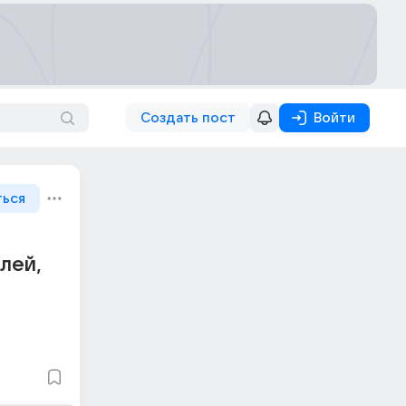
Создать пост
Войти
ться
лей,