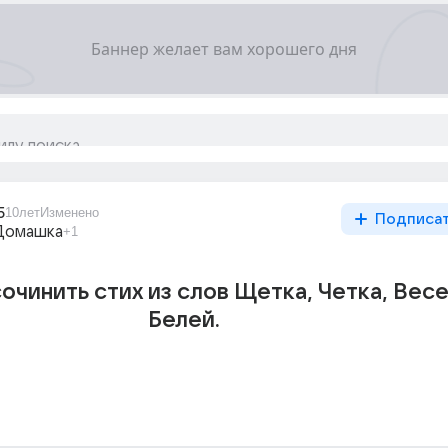
5
10лет
Изменено
Подписа
Домашка
+1
очинить стих из слов Щетка, Четка, Весе
Белей.