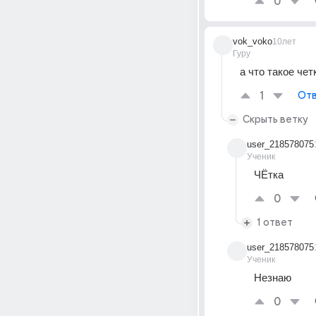
0
vok_voko
10лет
Гуру
а что такое чет
1
Отв
Скрыть ветку
user_218578075
Ученик
ЧЁтка
0
1 ответ
user_218578075
Ученик
Незнаю
0