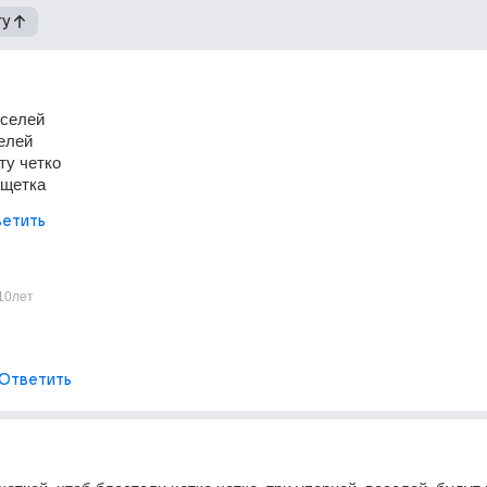
гу
еселей 
елей
ту четко
 щетка
етить
10лет
Ответить