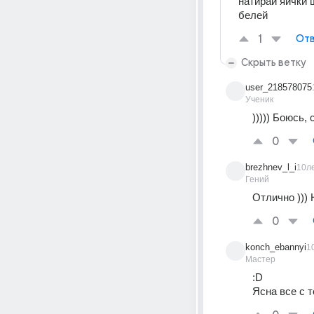
натирай яички 
белей
1
Отв
Скрыть ветку
user_218578075
Ученик
))))) Боюсь,
0
brezhnev_l_i
10л
Гений
Отлично ))) 
0
konch_ebannyi
1
Мастер
:D
Ясна все с 