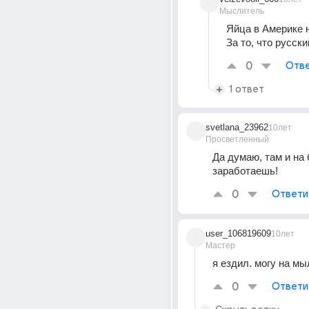
Мыслитель
Яйца в Америке н
За то, что русский
0
Отве
1 ответ
svetlana_23962
10лет
Просветленный
Да думаю, там и на 
заработаешь!
0
Ответи
user_106819609
10лет
Мастер
я ездил. могу на мы
0
Ответи