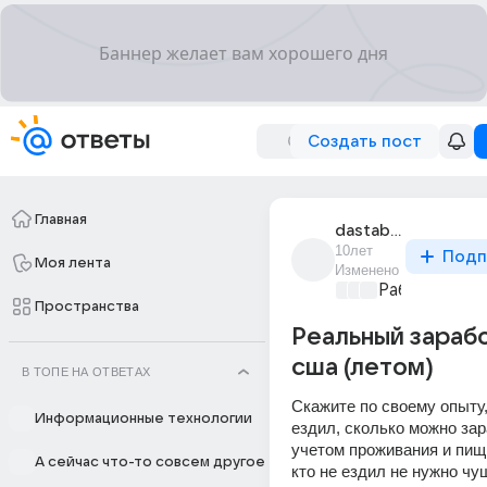
Создать пост
Главная
dastabn_gyjhfk
10лет
Подп
Моя лента
Изменено
Работа и ее 
Пространства
Реальный зарабо
сша (летом)
В ТОПЕ НА ОТВЕТАХ
Скажите по своему опыту,
Информационные технологии
ездил, сколько можно зар
учетом проживания и пищ
А сейчас что-то совсем другое
кто не ездил не нужно чу