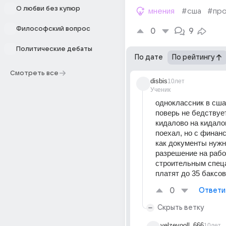
О любви без купюр
мнения
#сша
#про
Философский вопрос
0
9
Политические дебаты
По дате
По рейтингу
Смотреть все
disbis
10лет
Ученик
одноклассник в сша 
поверь не бедствует,
кидалово на кидалов
поехал, но с финанса
как документы нужн
разрешение на работ
строительным спец
платят до 35 баксов
0
Ответи
Скрыть ветку
velzevooll_666
10лет