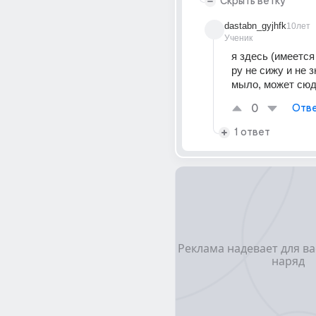
Скрыть ветку
dastabn_gyjhfk
10лет
Ученик
я здесь (имеется 
ру не сижу и не з
мыло, может сю
0
Отве
1 ответ