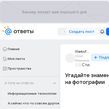
Создать пост
Главная
ltleksfgt
10лет
Подп
Моя лента
Изменено
Стиль и фэшн
Пространства
Угадайте знаме
на фотографии
В ТОПЕ НА ОТВЕТАХ
Информационные технологии
А сейчас что-то совсем другое