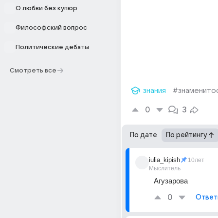
О любви без купюр
Философский вопрос
Политические дебаты
Смотреть все
знания
#знаменито
0
3
По дате
По рейтингу
iulia_kipish
10лет
Мыслитель
Агузарова
0
Ответ