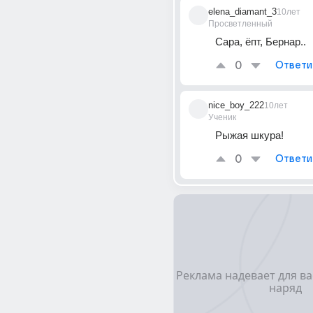
elena_diamant_3
10лет
Просветленный
Сара, ёпт, Бернар..
0
Ответи
nice_boy_222
10лет
Ученик
Рыжая шкура!
0
Ответи