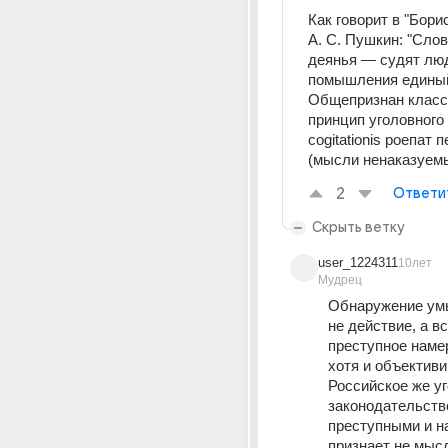
Как говорит в "Борис
А. С. Пушкин: "Слова
деянья — судят люд
помышления единый 
Общепризнан класс
принцип уголовного 
cogitationis роепат пе
(мысли ненаказуемы
2
Ответи
Скрыть ветку
user_1224311
10лет
Мудрец
Обнаружение ум
не действие, а вс
преступное намер
хотя и объективи
Российское же уг
законодательство
преступными и н
признает не мысл