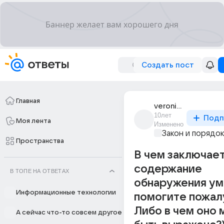
Создать пост
Главная
veronika_14597
10лет
Подп
Моя лента
Изменено
Закон и порядо
Пространства
В чем заключае
содержание
В ТОПЕ НА ОТВЕТАХ
обнаружения ум
Информационные технологии
помогите пожал
Либо в чем оно
А сейчас что-то совсем другое