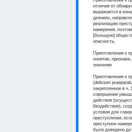
отличие от обнару
выражается в конк
деяниях, направле
реализацию престу
намерения, поэтому
[большую] общест
опасность.
Приготовление к п
понятие, признаки,
значение
Приготовление к п
(delictum praeparatu
закрепленное в ч. 1
совершение умышл
действия (осущест
бездействия), соз
условия для совер
преступления, если
преступное намере
было доведено до к