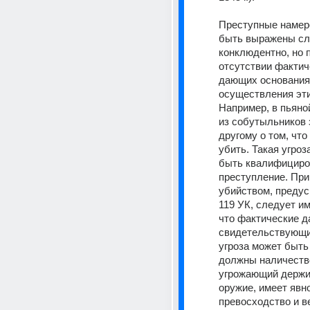
Преступные намере
быть выражены сло
конклюдентно, но п
отсутствии фактич
дающих основания 
осуществления эти
Например, в пьяно
из собутыльников 
другому о том, что 
убить. Такая угроз
быть квалифициров
преступление. При 
убийством, предусм
119 УК, следует име
что фактические да
свидетельствующие
угроза может быть 
должны наличество
угрожающий держит
оружие, имеет явн
превосходство и ве