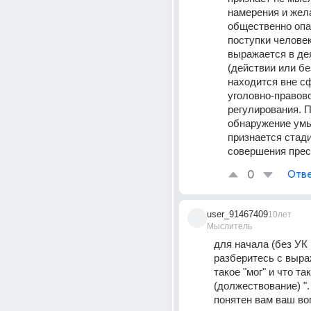
намерения и жела
общественно опа
поступки человека
выражается в дея
(действии или бе
находится вне с
уголовно-правово
регулирования. П
обнаружение умы
признается стади
совершения прес
0
Отве
user_91467409
10лет
Мыслитель
для начала (без УК 
разберитесь с выраж
такое "мог" и что та
(должествование) ".
понятен вам ваш воп