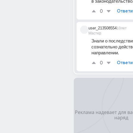
в законодательство..
0
Ответи
user_213508554
10лет
Мастер
Знали о последствия
сознательно действ
направлении.
0
Ответи