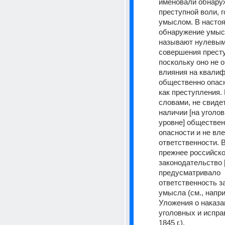
именовали обнару
преступной воли, г
умыслом. В настоя
обнаружение умысл
называют нулевым
совершения престу
поскольку оно не о
влияния на квалиф
общественно опасн
как преступления.
словами, не свидет
наличии [на уголов
уровне] обществен
опасности и не вле
ответственности. В
прежнее российско
законодательство [X
предусматривало 
ответственность з
умысла (см., наприм
Уложения о наказа
уголовных и испра
1845 г.).