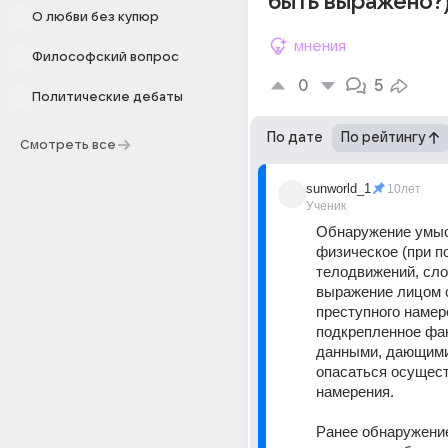
быть выражено?
О любви без купюр
мнения
Философский вопрос
0
5
Политические дебаты
По дате
По рейтингу
Смотреть все
sunworld_1
10лет
Ученик
Обнаружение умысл
физическое (при п
телодвижений, слов
выражение лицом с
преступного намере
подкрепленное фак
данными, дающими
опасаться осущест
намерения.
Ранее обнаружени