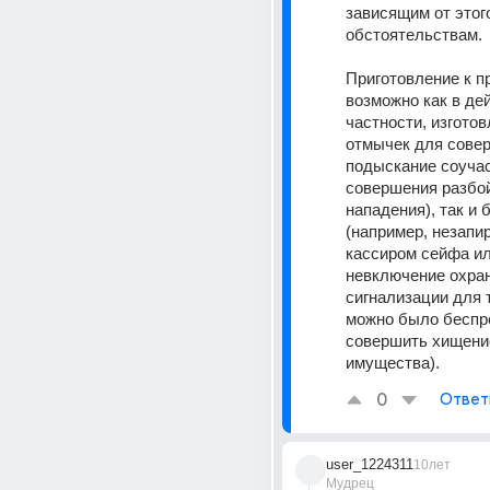
зависящим от этого
обстоятельствам.
Приготовление к п
возможно как в дей
частности, изготов
отмычек для совер
подыскание соучас
совершения разбой
нападения), так и 
(например, незапир
кассиром сейфа ил
невключение охран
сигнализации для т
можно было беспре
совершить хищение
имущества).
0
Ответ
user_1224311
10лет
Мудрец