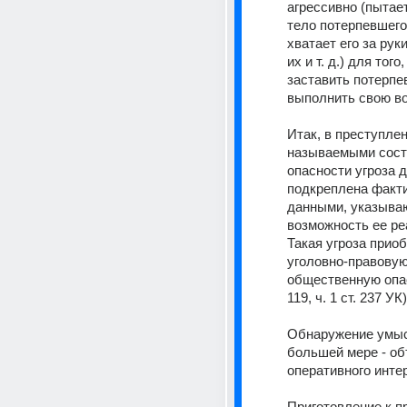
агрессивно (пытает
тело потерпевшего,
хватает его за рук
их и т. д.) для того,
заставить потерпе
выполнить свою в
Итак, в преступлен
называемыми сост
опасности угроза 
подкреплена факти
данными, указыва
возможность ее ре
Такая угроза приоб
уголовно-правовую
общественную опасн
119, ч. 1 ст. 237 УК)
Обнаружение умыс
большей мере - объ
оперативного инте
Приготовление к п