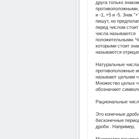
друга только знаком
противоположными, 
и -1, +5 и -5. Знак "
пишут, но предполага
перед числом стоит "
числа называются 
положительными. Чи
которыми стоит знак "
называются отрица
Натуральные числа,
противоположные им
называют целыми чи
Множество целых ч
обозначают символ
Рациональные числ
Это конечные дроби 
бесконечные период
дроби . Например, 
Множество рациона