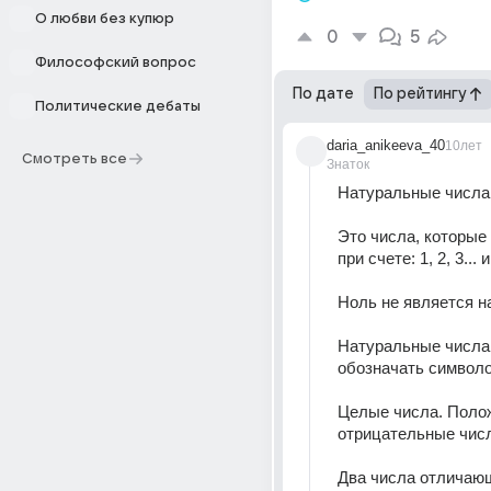
О любви без купюр
0
5
Философский вопрос
По дате
По рейтингу
Политические дебаты
daria_anikeeva_40
10лет
Смотреть все
Знаток
Натуральные числа
Это числа, которые
при счете: 1, 2, 3... и 
Ноль не является н
Натуральные числа 
обозначать символо
Целые числа. Полож
отрицательные чис
Два числа отличающ