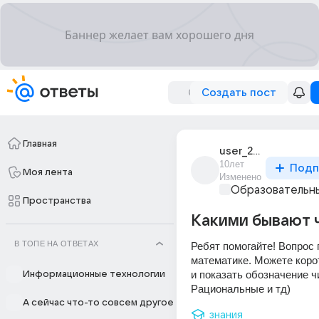
Создать пост
Главная
user_221078923
10лет
Подп
Моя лента
Изменено
Образовательны
Пространства
Какими бывают 
В ТОПЕ НА ОТВЕТАХ
Ребят помогайте! Вопрос п
математике. Можете корот
и показать обозначение чис
Информационные технологии
Рациональные и тд)
А сейчас что-то совсем другое
знания