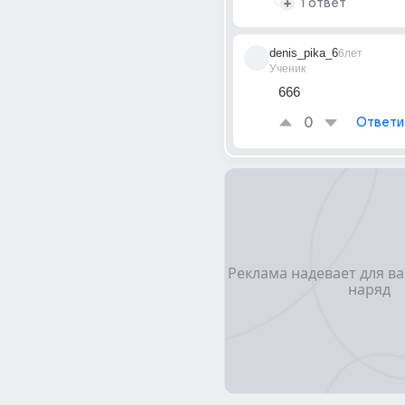
1 ответ
denis_pika_6
6лет
Ученик
666
0
Ответи