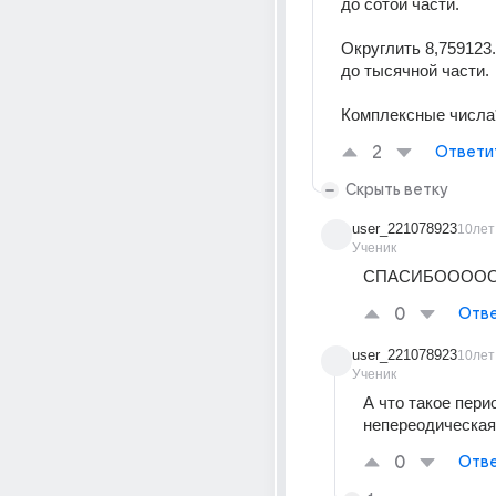
до сотой части.
Округлить 8,759123..
до тысячной части.
Комплексные числа
2
Ответи
Скрыть ветку
user_221078923
10лет
Ученик
СПАСИБОООО
0
Отве
user_221078923
10лет
Ученик
А что такое пери
непереодическая
0
Отве