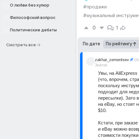
О любви без купюр
#продажи
#музыкальный инструме
Философский вопрос
0
1
Политические дебаты
По дате
По рейтингу
Смотреть все
zakhar_zementsev
10
Знаток
Увы, на AliExpress 
(что, впрочем, стра
поскольку инструме
подходит для недо
пересылки). Зато в
на eBay, но стоят 
$10.
Кстати, при заказе 
и eBay можно возв
стоимости покупки