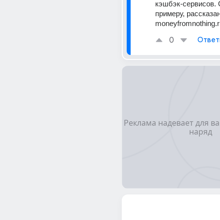
кэшбэк-сервисов. О
примеру, рассказан
moneyfromnothing.r
0
Ответ