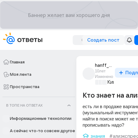
Создать пост
Главная
hanff_hanff
10лет
Подп
Моя лента
Изменено
Киномания
+3
Пространства
Кто знает на ал
В ТОПЕ НА ОТВЕТАХ
есть ли в продаже варганы
(музыкальный инструмент)
найти в поиске может не т
Информационные технологии
прописывать надо?
А сейчас что-то совсем другое
знания
#алиэкспре