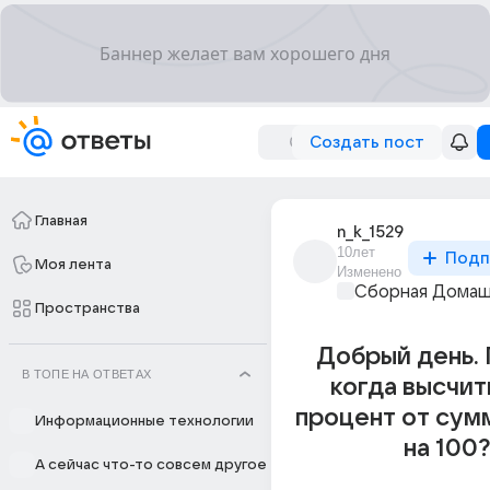
Создать пост
Главная
n_k_1529
10лет
Подп
Моя лента
Изменено
Сборная Домаш
Пространства
Добрый день.
В ТОПЕ НА ОТВЕТАХ
когда высчи
процент от сум
Информационные технологии
на 100?
А сейчас что-то совсем другое