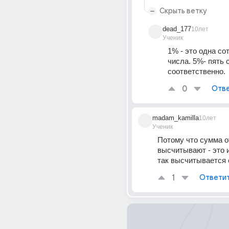
Скрыть ветку
dead_177
10лет
Ученик
1% - это одна сот
числа. 5%- пять 
соответственно.
0
Отве
madam_kamilla
10лет
Ученик
Потому что сумма от
высчитывают - это и
так высчитывается
1
Ответи