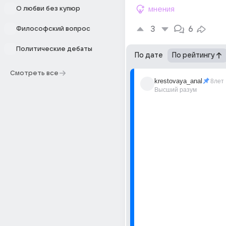
О любви без купюр
мнения
3
6
Философский вопрос
Политические дебаты
По дате
По рейтингу
Смотреть все
krestovaya_anal
8лет
Высший разум