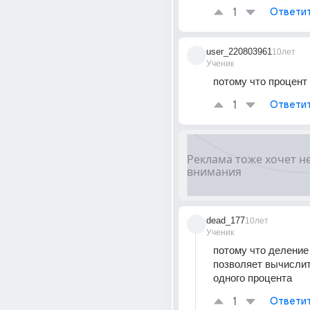
1
Ответи
user_220803961
10лет
Ученик
потому что процент
1
Ответи
dead_177
10лет
Ученик
потому что деление 
позволяет вычислит
одного процента
1
Ответи