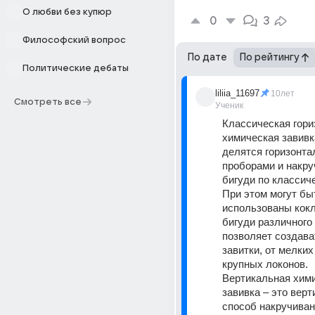
О любви без купюр
0
3
Философский вопрос
По дате
По рейтингу
Политические дебаты
liliia_11697
10лет
Смотреть все
Ученик
Классическая гори
химическая завивк
делятся горизонта
проборами и накру
бигуди по классиче
При этом могут быт
использованы кокл
бигуди различного 
позволяет создава
завитки, от мелких
крупных локонов.
Вертикальная хими
завивка – это верт
способ накручиван