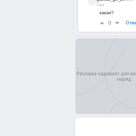
Гуру
какая?
0
Отве