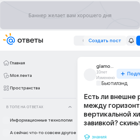
Создать пост
Главная
glamour_girl_29
10лет
Подп
Моя лента
Изменено
Бьютилэнд
Пространства
Есть ли внешне 
между горизонт
В ТОПЕ НА ОТВЕТАХ
вертикальной х
Информационные технологии
завивкой? скинь
А сейчас что-то совсем другое
знания