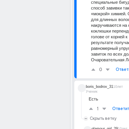
специальные бигуд
способ завивки та
«мокрой» химией. 
для длинных волос
накручиваются на 
коклюшки перпенди
голове от корней к 
результате получае
равномерный упруг
завиток по всех до
Очаровательная Л
0
Ответ
boris_bodrov_31
10лет
Ученик
Есть
1
Ответи
Скрыть ветку
glamour_girl_29
10лет