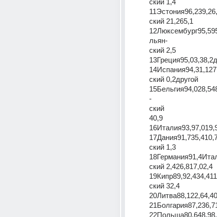
ский 1,4
11Эстония96,239,26
ский 21,265,1
12Люксембург95,595
льян-
ский 2,5
13Греция95,03,38,2
14Испания94,31,127
ский 0,2другой
15Бельгия94,028,54
-
ский
40,9
16Италия93,97,019,9
17Дания91,735,410,
ский 1,3
18Германия91,4Ита
ский 2,426,817,02,4
19Кипр89,92,434,41
ский 32,4
20Литва88,122,64,40
21Болгария87,236,71
22Польша80,648,98,