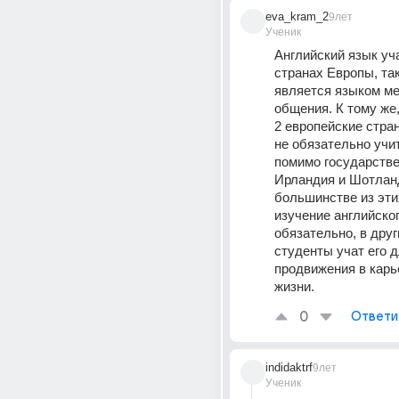
eva_kram_2
9лет
Ученик
Английский язык уча
странах Европы, так 
является языком ме
общения. К тому же,
2 европейские стран
не обязательно учит
помимо государствен
Ирландия и Шотланд
большинстве из этих
изучение английског
обязательно, в друг
студенты учат его д
продвижения в карь
жизни.
0
Ответи
indidaktrf
9лет
Ученик