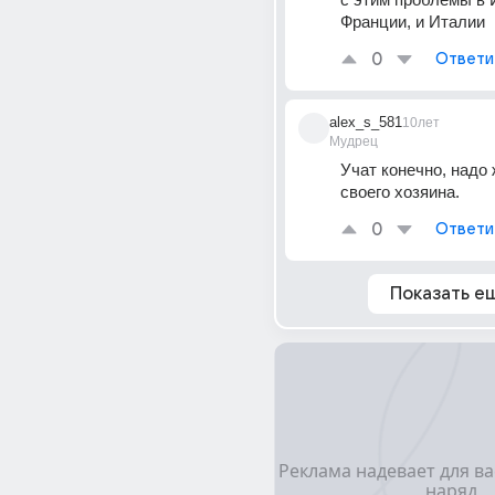
Франции, и Италии
0
Ответи
alex_s_581
10лет
Мудрец
Учат конечно, надо 
своего хозяина.
0
Ответи
Показать е