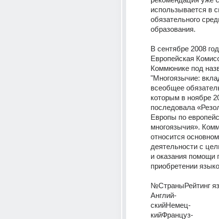
использывается в с
обязательного средн
образования.
В сентябре 2008 год
Европейская Комисс
Коммюнике под назв
"Многоязычие: вкла
всеобщее обязатель
которым в ноябре 20
последовала «Резо
Европы по европейск
многоязычия». Комм
относится основном 
деятельности с цел
и оказания помощи 
приобретении язык
№СтраныРейтинг яз
Англий-
скийНемец-
кийФранцуз-