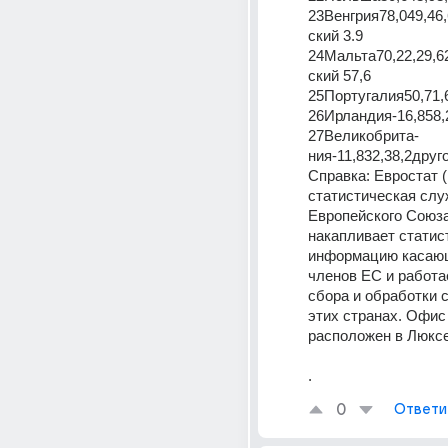
23Венгрия78,049,46
ский 3.9
24Мальта70,22,29,6
ский 57,6
25Португалия50,71,
26Ирландия-16,858,
27Великобрита-
ния-11,832,38,2друг
Справка: Евростат (E
статистическая слу
Европейского Союза,
накапливает статис
информацию касаю
членов ЕС и работа
сбора и обработки с
этих странах. Офис 
расположен в Люкс
.
0
Ответи