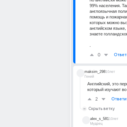
99% населения. Та
англоязычная поли
помощь и пожарная
которых можно выз
английском языке, 
знаете голландско
.
0
Ответ
maksim_298
10лет
Гений
Английский, это пер
который изучают во
2
Ответи
Скрыть ветку
alex_s_581
10лет
Мудрец