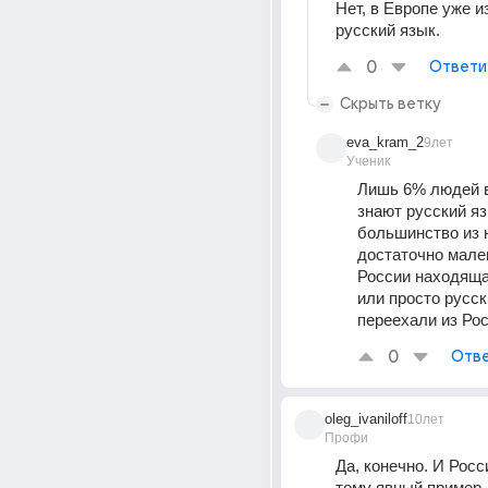
Нет, в Европе уже и
русский язык.
0
Ответи
Скрыть ветку
eva_kram_2
9лет
Ученик
Лишь 6% людей в
знают русский язы
большинство из ни
достаточно мален
России находящая
или просто русск
переехали из Рос
0
Отве
oleg_ivaniloff
10лет
Профи
Да, конечно. И Росси
тому явный пример, 