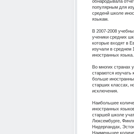
обнародывала отчет
популярным для изу
среденй школе инос
языкам.
В 2007-2008 учебных
ученики средних шко
которые входят в Ев
изучали в среднем 1
иностранных языка.
Во многих странах у
стараются изучать к
больше иностранных
старших классах, но
исключения.
Наибольшее количе
иностранных языков 
старшей школе учат 
Люксембурге, Финля
Нидерландах, Эстони
Наименьшее количес