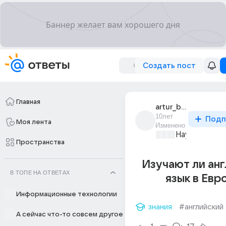
Создать пост
Главная
artur_bugaenko_4
10лет
Подп
Моя лента
Изменено
Наука
+2
Пространства
Изучают ли ан
В ТОПЕ НА ОТВЕТАХ
язык в Евр
Информационные технологии
знания
#английский 
А сейчас что-то совсем другое