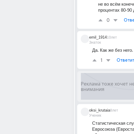
не во всём конечн
процентах 80-90 
0
Отве
emil_1914
10лет
Знаток
Да. Как же без него.
1
Ответи
oksi_krutaia
8лет
Ученик
Статистическая слу
Евросоюза (Евростат