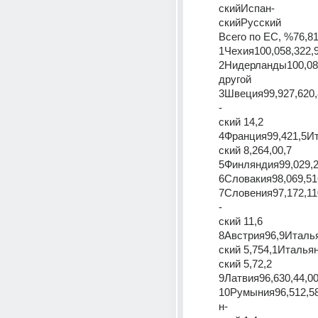
скийИспан-
скийРусский
Всего по ЕС, %76,81
1Чехия100,058,322,9
2Нидерланды100,08
другой
3Швеция99,927,620
-
ский 14,2
4Франция99,421,5И
ский 8,264,00,7
5Финляндия99,029,2
6Словакия98,069,51
7Словения97,172,11
-
ский 11,6
8Австрия96,9Италь
ский 5,754,1Итальян
ский 5,72,2
9Латвия96,630,44,00
10Румыния96,512,5
н-