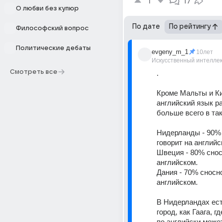
1
17
О любви без купюр
По дате
По рейтингу
Философский вопрос
Политические дебаты
evgeny_m_1
10лет
Искусственный интелле
Смотреть все
.
Кроме Мальты и Ки
английский язык р
больше всего в так
Нидерланды - 90% 
говорит на английс
Швеция - 80% сносн
английском.
Дания - 70% сносно
английском.
В Нидерландах ест
город, как Гаага, гд
по английски может