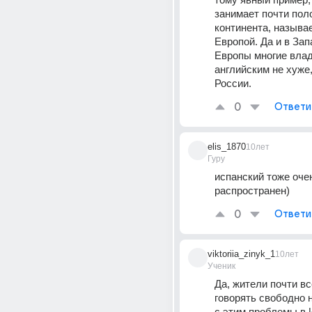
занимает почти поло
континента, называе
Европой. Да и в Зап
Европы многие влад
английским не хуже,
России.
0
Ответи
elis_1870
10лет
Гуру
испанский тоже очен
распространен)
0
Ответи
viktoriia_zinyk_1
10лет
Ученик
Да, жители почти все
говорять свободно на
с этим проблемы в И