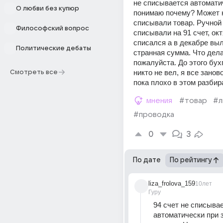
не списывается автоматич
О любви без купюр
понимаю почему? Может ка
списывали товар. Ручной 
Философский вопрос
списывали на 91 счет, окт
списался а в декабре выл
Политические дебаты
странная сумма. Что дела
пожалуйста. До этого бух
никто не вел, я все заново
Смотреть все
пока плохо в этом разбир
мнения
#товар
#л
#проводка
0
3
По дате
По рейтингу
liza_frolova_159
10лет
Гуру
94 счет не списывае
автоматически при 