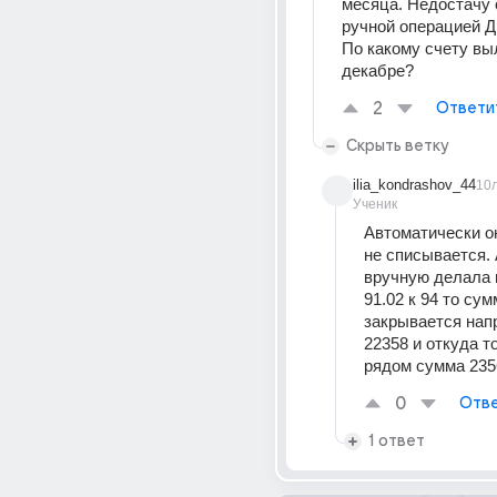
месяца. Недостачу 
ручной операцией Д 9
По какому счету вы
декабре?
2
Ответи
Скрыть ветку
ilia_kondrashov_44
10
Ученик
Автоматически он
не списывается. А
вручную делала п
91.02 к 94 то сум
закрывается напр
22358 и откуда т
рядом сумма 2356
0
Отве
1 ответ