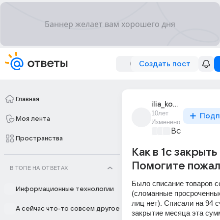
Создать пост
Главная
ilia_kondrashov_44
10лет
Подп
Моя лента
Изменено
Все про биз
Пространства
Как в 1с закрыть
Помогите пожал
В ТОПЕ НА ОТВЕТАХ
Было списание товаров со
Информационные технологии
(сломанные просроченные
лиц нет). Списали на 94 сч
А сейчас что-то совсем другое
закрытие месяца эта сумм