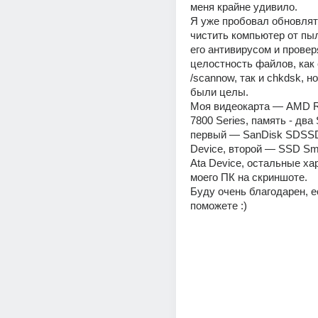
меня крайне удивило.
Я уже пробовал обновлять
чистить компьютер от пыл
его антивирусом и проверя
целостность файлов, как 
/scannow, так и chkdsk, н
были целы.
Моя видеокарта — AMD R
7800 Series, память - два 
первый — SanDisk SDSSD
Device, второй — SSD Sm
Ata Device, остальные ха
моего ПК на скриншоте.
Буду очень благодарен, е
поможете :)