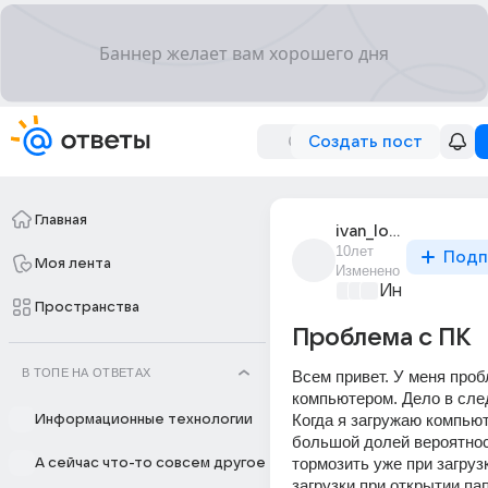
Создать пост
Главная
ivan_loginov_448
10лет
Подп
Моя лента
Изменено
Информацио
Пространства
Проблема с ПК
В ТОПЕ НА ОТВЕТАХ
Всем привет. У меня проб
компьютером. Дело в сле
Когда я загружаю компьюте
Информационные технологии
большой долей вероятнос
тормозить уже при загрузк
А сейчас что-то совсем другое
загрузки при открытии пап