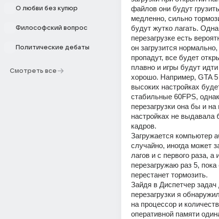
файлов они будут грузить
О любви без купюр
медленно, сильно тормозит
будут жутко лагать. Однак
Философский вопрос
перезагрузке есть вероятн
он загрузится нормально, 
Политические дебаты
пропадут, все будет откр
плавно и игры будут идти
Смотреть все
хорошо. Например, GTA 5 
высоких настройках будет
стабильные 60FPS, однако
перезагрузки она бы и на
настройках не выдавала б
кадров.
Загружается компьютер а
случайно, иногда может за
лагов и с первого раза, а и
перезагружаю раз 5, пока 
перестанет тормозить.
Зайдя в Диспетчер задач 
перезагрузки я обнаружил,
на процессор и количеств
оперативной памяти одина