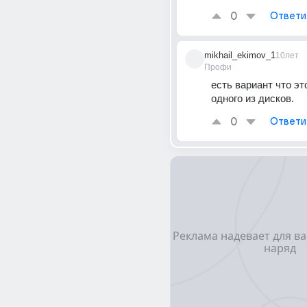
0
Ответи
mikhail_ekimov_1
10лет
Профи
есть вариант что эт
одного из дисков.
0
Ответи