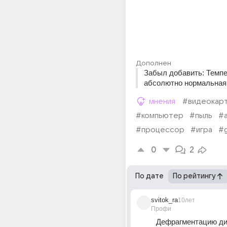
Дополнен
Забыл добавить: Темпе
абсолютно нормальная, 
мнения
#видеокар
#компьютер
#пыль
#
#процессор
#игра
#
0
2
По дате
По рейтингу
svitok_ra
10лет
Профи
Дефрагментацию ди