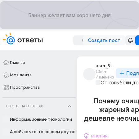
Создать пост
Главная
user_993779
10лет
Подп
Моя лента
Изменено
От колыбели до
Пространства
Почему очи
В ТОПЕ НА ОТВЕТАХ
жареный ар
дешевле неочи
Информационные технологии
А сейчас что-то совсем другое
мнения