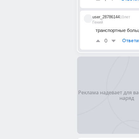
user_28786144
10лет
Гений
транспортные боль
0
Ответи