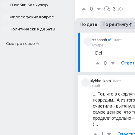
О любви без купюр
0
3
Философский вопрос
По дате
По рейтингу
Политические дебаты
sshhhhh
10лет
Смотреть все
Мудрец
Del
0
Ответ
ulybka_kota
10лет
Гений
... Тот, что в скорлуп
невредим., А из того
очистили - вытянули
самое ценное, что т
продали отдельно - 
)...
1
Ответи