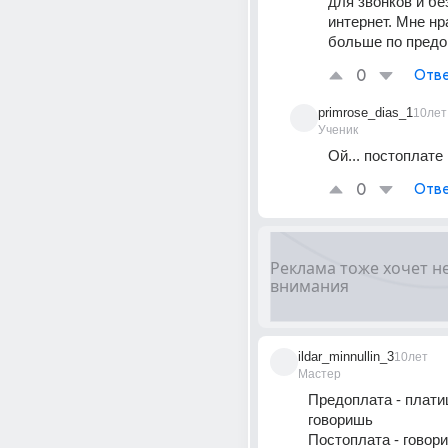
для звонков и бе
интернет. Мне нр
больше по предоп
0
Отве
primrose_dias_1
10лет
Ученик
Ой... постоплате
0
Отве
ildar_minnullin_3
10лет
Мастер
Предоплата - плати
говоришь
Постоплата - говори