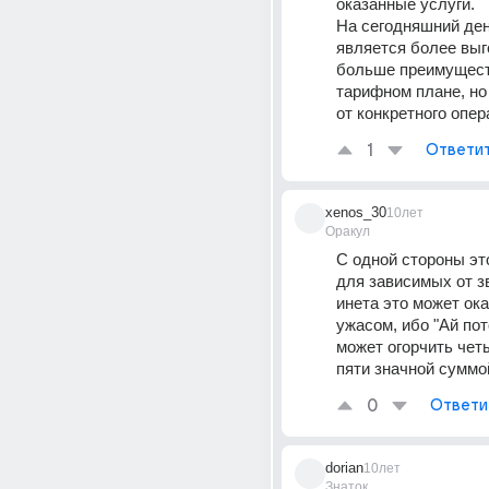
оказанные услуги.
На сегодняшний ден
является более выго
больше преимуществ
тарифном плане, но 
от конкретного опер
1
Ответи
xenos_30
10лет
Оракул
С одной стороны это
для зависимых от зв
инета это может ока
ужасом, ибо "Ай пот
может огорчить чет
пяти значной суммо
0
Ответи
dorian
10лет
Знаток