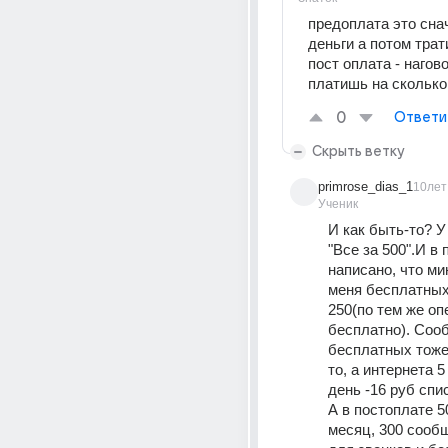
предоплата это сна
деньги а потом тра
пост оплата - нагово
платишь на сколько
0
Ответи
Скрыть ветку
primrose_dias_1
10лет
Ученик
И как быть-то? У
"Все за 500".И в 
написано, что мин
меня бесплатных,
250(по тем же оп
бесплатно). Соо
бесплатных тоже
то, а интернета 5
день -16 руб сп
А в постоплате 50
месяц, 300 сообщ