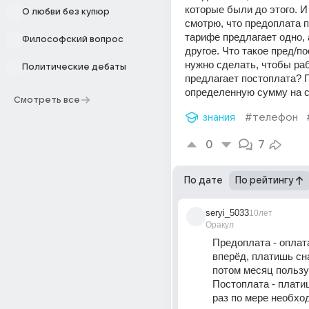
которые были до этого. И 
О любви без купюр
смотрю, что предоплата п
тарифе предлагает одно, 
Философский вопрос
другое. Что такое пред/по
нужно сделать, чтобы рабо
Политические дебаты
предлагает постоплата? П
определенную сумму на 
Смотреть все
знания
#телефон
0
7
По дате
По рейтингу
seryi_5033
10лет
Оракул
Предоплата - оплат
вперёд, платишь сна
потом месяц польз
Постоплата - плати
раз по мере необход