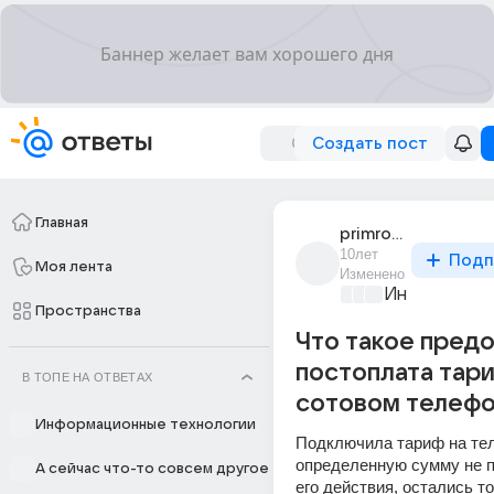
Создать пост
Главная
primrose_dias_1
10лет
Подп
Моя лента
Изменено
Информацио
Пространства
Что такое предо
постоплата тари
В ТОПЕ НА ОТВЕТАХ
сотовом телефо
Информационные технологии
Подключила тариф на тел
определенную сумму не п
А сейчас что-то совсем другое
его действия, остались то