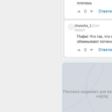
платишь
0
Ответи
zhuravka_1
10лет
Оракул
Пофиг. Что так, что с
обманывают потихо
0
Ответи