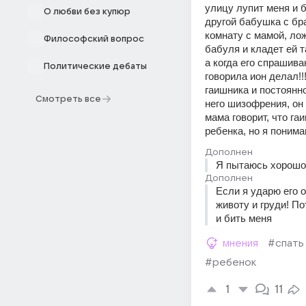
улицу лупит меня и б
О любви без купюр
другой бабушка с бра
комнату с мамой, лож
Философский вопрос
бабуля и кладет ей та
а когда его спрашиваю
Политические дебаты
говорила ион делал!!
гаишника и постоянно
Смотреть все
него шизофрения, он а
мама говорит, что га
ребенка, но я поним
Дополнен
Я пытаюсь хорошо 
Дополнен
Если я ударю его од
животу и груди! По
и бить меня
мнения
#спать
#ребенок
1
11