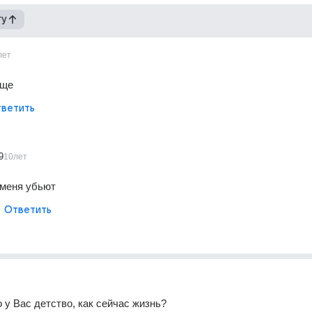
гу
лет
ище
ветить
9
10лет
 меня убьют
Ответить
 у Вас детство, как сейчас жизнь?