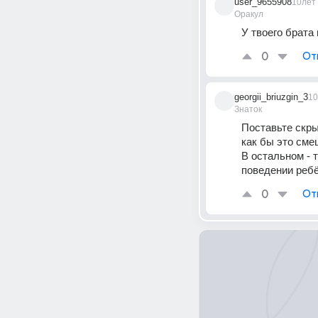
user_9655908
10лет
Оракул
У твоего брата
0
От
georgii_briuzgin_3
10
Знаток
Поставьте скры
как бы это сме
В остальном - 
поведении ребё
0
От