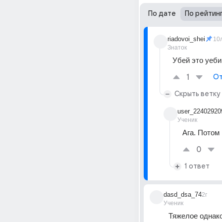
По дате
По рейтин
riadovoi_shei
10
Знаток
Убей это уеб
1
От
Скрыть ветку
user_22402920
Ученик
Ага. Потом
0
1 ответ
dasd_dsa_74
2г
Ученик
Тяжелое однако