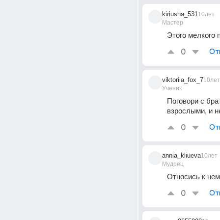
kiriusha_531
10лет
Мастер
Этого мелкого п
0
От
viktoriia_fox_7
10лет
Ученик
Поговори с брат
взрослыми, и не
0
От
annia_kliueva
10лет
Мудрец
Относись к нем
0
От