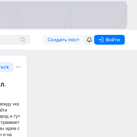
Создать пост
Войти
ться
л.
ежду ног. 
йти 
род и тут 
траивает 
мы идем с 
 и на 