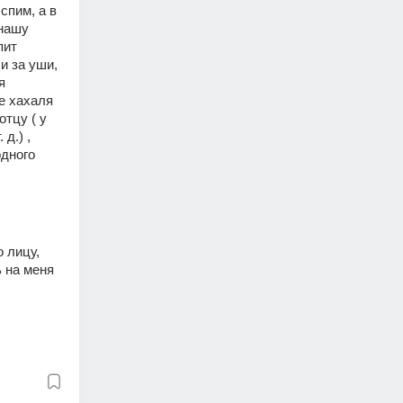
пим, а в 
нашу 
ит 
и за уши, 
 
е хахаля 
тцу ( у 
.) , 
дного 
 лицу, 
 на меня 