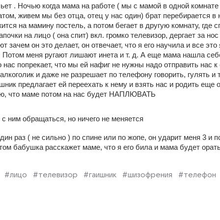
ьет . Ночью когда мама на работе ( мы с мамой в одной комнате с
том, живем мы без отца, отец у нас один) брат перебирается в 
ится на мамину постель, а потом бегает в другую комнату, где сп
почки на лицо ( она спит) вкл. громко телевизор, дергает за нос 
т зачем он это делает, он отвечает, что я его научила и все это я
! Потом меня ругают лишают инета и т. д. А еще мама нашла себ
 нас попрекает, что мы ей нафиг не нужны надо отправить нас к о
лкоголик и даже не разрешает по телефону говорить, гулять и т. д
ишник предлагает ей переехать к нему и взять нас и родить еще о
аю, что маме потом на нас будет НАПЛЮВАТЬ
с ним обращаться, но ничего не меняется
ин раз ( не сильно ) по спине или по жопе, он ударит меня 3 и по
том бабушка расскажет маме, что я его била и мама будет орать
#лицо
#телевизор
#гаишник
#шизофрения
#телефон