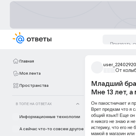
Главная
user_2240292
От колы
Моя лента
Младший брат
Пространства
Мне 13 лет, а
Он пакостничает и пр
В ТОПЕ НА ОТВЕТАХ
Врет предкам что я с
общий язык!! Еще он 
Информационные технологии
я никого не знаю и н
истерику, что его не 
А сейчас что-то совсем другое
мамой в магазин или 