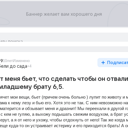
09
10лет
Изменено
Подписа
бели до сада
+4
 меня бьет, что сделать чтобы он отвали
 младшему брату 6,5.
ячет мои вещи, бьет (причем очень больно ) лупит по животу и м
ама к нему лезу и бью его. Хотя это не так. С ним невозможно на
матерится и обзывает меня и дразнит! Мы переехали в другой го
е с кем не гуляю, а выхожу подышать свежим воздухом, а брат ус
берут, а я от него и ухожу, чтобы отдохнуть от него! Так же когда 
еще куда-то он устраивает истерику и его приходится брать! А он