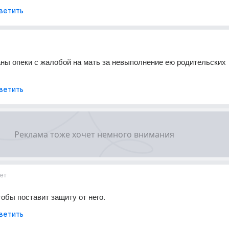
ветить
аны опеки с жалобой на мать за невыполнение ею родительских 
ветить
ет
тобы поставит защиту от него.
ветить