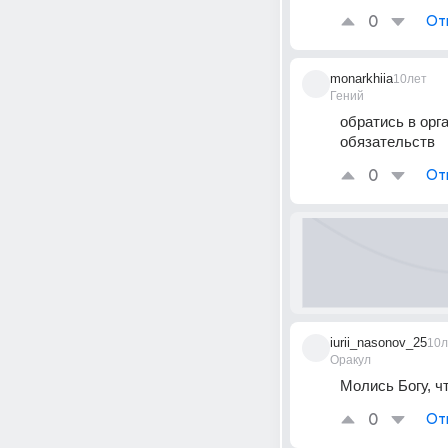
0
От
monarkhiia
10лет
Гений
обратись в орг
обязательств
0
От
iurii_nasonov_25
10л
Оракул
Молись Богу, ч
0
От