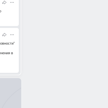
ю
овности" 
нения в 