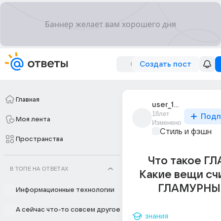
Создать пост
Главная
user_10766649
18лет
Подп
Моя лента
Изменено
Стиль и фэшн
Пространства
Что такое Г
В ТОПЕ НА ОТВЕТАХ
Какие вещи сч
ГЛАМУРНЫ
Информационные технологии
А сейчас что-то совсем другое
знания