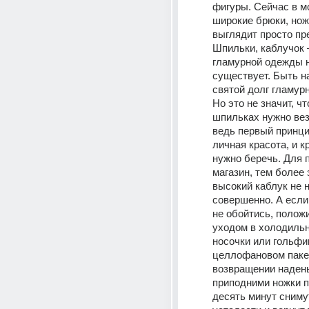
фигуры. Сейчас в м
широкие брюки, ножк
выглядит просто пре
Шпильки, каблучок –
гламурной одежды н
существует. Быть на
святой долг гламурн
Но это не значит, чт
шпильках нужно везд
ведь первый принцип
личная красота, и к
нужно беречь. Для п
магазин, тем более 
высокий каблук не н
совершенно. А если 
не обойтись, положи
уходом в холодильн
носочки или гольфик
целлофановом пакет
возвращении надень 
приподними ножки п
десять минут сниму