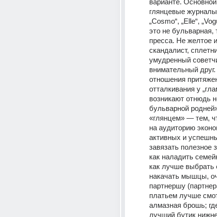
варианте. Основной
глянцевые журналы
„Cosmo“, „Elle“, „Vogu
это не бульварная, 
пресса. Не желтое 
скандалист, сплетник
умудренный советчик
внимательный друг. 
отношения притяже
отталкивания у „гла
возникают отнюдь не
бульварной родней» 
«глянцем» — тем, ч
на аудиторию эконо
активных и успешны
завязать полезное з
как наладить семейн
как лучше выбрать 
накачать мышцы, оч
партнершу (партнера)
платьем лучше смот
алмазная брошь; где
лучший бутик нижнег