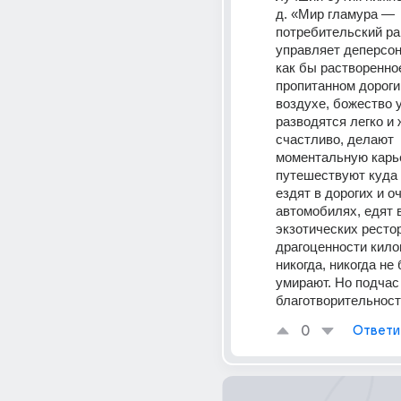
д. «Мир гламура — 
потребительский ра
управляет деперсон
как бы растворенное
пропитанном дорог
воздухе, божество у
разводятся легко и 
счастливо, делают 
моментальную карье
путешествуют куда и
ездят в дорогих и о
автомобилях, едят 
экзотических рестор
драгоценности килог
никогда, никогда не 
умирают. Но подчас
благотворительност
0
Ответи