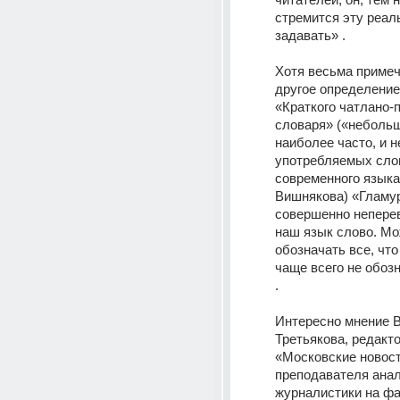
стремится эту реаль
задавать» .
Хотя весьма примеч
другое определение
«Краткого чатлано-п
словаря» («небольш
наиболее часто, и не
употребляемых слов
современного языка
Вишнякова) «Гламур
совершенно неперев
наш язык слово. Мо
обозначать все, что 
чаще всего не обозн
.
Интересно мнение В
Третьякова, редакто
«Московские новост
преподавателя анал
журналистики на фа