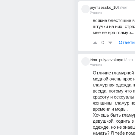
pryntsessko_10
18лет
Ученик
всякие блестящие ве
штучки на них, стра
мне не нра гламур...
0
Ответи
irina_pulyaevskaya
18лет
Ученик
Отличие гламурной 
модной очень просто
гламурная одежда п
всегда, потому что 
красоту и сексуальн
женщины, гламур не 
времени и моды. 
Хочешь быть гламур
девушкой, ходить в 
одежде, но не знаешь
начать? Я тебе помо