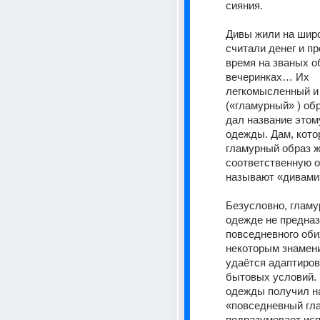
сияния. 
Дивы жили на широк
считали денег и пр
время на званых об
вечеринках… Их 
легкомысленный и
(«гламурный» ) обр
дал название этом
одежды. Дам, кото
гламурный образ жи
соответственную о
называют «дивами»
Безусловно, гламу
одежде не предназ
повседневного обих
некоторым знамени
удаётся адаптирова
бытовых условий. 
одежды получил на
«повседневный гла
подразумевает исп