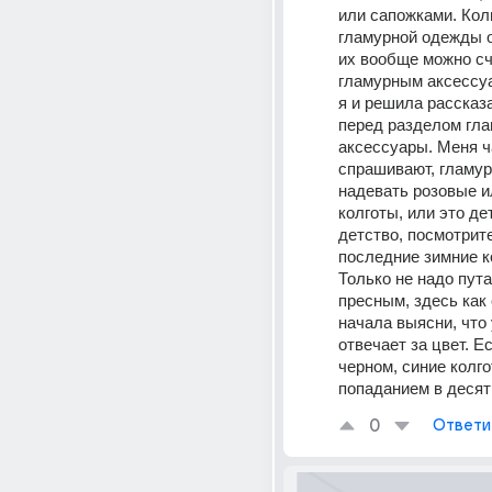
или сапожками. Кол
гламурной одежды о
их вообще можно сч
гламурным аксессуа
я и решила рассказа
перед разделом гла
аксессуары. Меня ч
спрашивают, гламур
надевать розовые и
колготы, или это де
детство, посмотрите
последние зимние 
Только не надо пута
пресным, здесь как 
начала выясни, что 
отвечает за цвет. Ес
черном, синие колго
попаданием в десят
0
Ответи