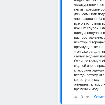
«гламурного» кроя 
гаммы, которые со
джинсами или подо
«непраздничной» о
всего этот стиль в
ночных клубах. Гл
одежда получает в
распространение, о
некоторых городах 
преимущественно, 
– он уже сегодня я
самым модным пов
Отличие гламурной
модной очень прост
гламурная одежда 
всегда, потому что
красоту и сексуаль
женщины, гламур не
времени и моды.
0
Ответ