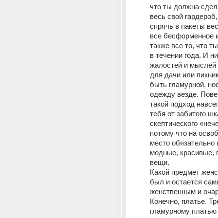
что ты должна сдела
весь свой гардероб,
спрячь в пакеты вес
все бесформенное и 
также все то, что ты
в течении года. И ни
жалостей и мыслей 
для дачи или пикник
быть гламурной, но
одежду везде. Повер
такой подход навсег
тебя от забитого шк
скептического «нечег
потому что на осво
место обязательно 
модные, красивые, 
вещи. 
Какой предмет женс
был и остается сам
женственным и оча
Конечно, платье. Тр
гламурному платью 