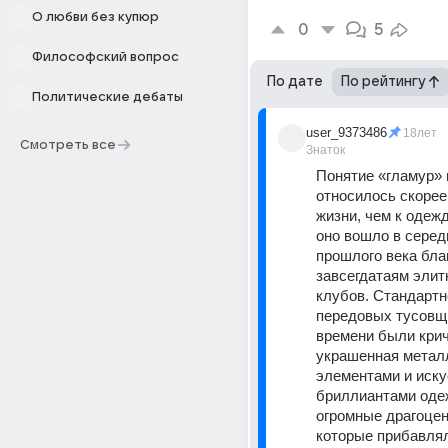
О любви без купюр
0
5
Философский вопрос
По дате
По рейтингу
Политические дебаты
user_9373486
18лет
Смотреть все
Знаток
Понятие «гламур» 
относилось скорее 
жизни, чем к одежд
оно вошло в середин
прошлого века благ
завсегдатаям элит
клубов. Стандартн
передовых тусовщи
времени были крич
украшенная метал
элементами и иску
бриллиантами одеж
огромные драгоценн
которые прибавля