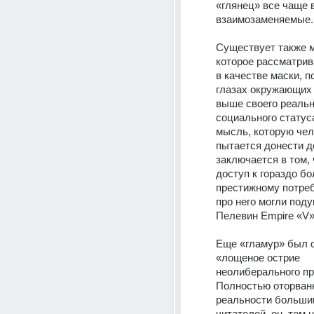
«глянец» все чаще 
взаимозаменяемые.
Существует также м
которое рассматрив
в качестве маски, п
глазах окружающих 
выше своего реально
социального статуса
мысль, которую чел
пытается донести до
заключается в том, 
доступ к гораздо бо
престижному потреб
про него могли подум
Пелевин Empire «V»
Еще «гламур» был о
«лощеное острие 
неолиберального про
Полностью оторванн
реальности большин
читателей, он, тем н