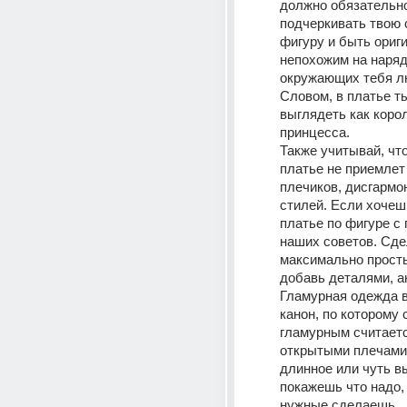
должно обязательно
подчеркивать твою 
фигуру и быть ориг
непохожим на наряд
окружающих тебя лю
Словом, в платье т
выглядеть как корол
принцесса. 
Также учитывай, что
платье не приемлет 
плечиков, дисгармо
стилей. Если хочеш
платье по фигуре с
наших советов. Сдел
максимально просты
добавь деталями, а
Гламурная одежда 
канон, по которому 
гламурным считаетс
открытыми плечами 
длинное или чуть вы
покажешь что надо, 
нужные сделаешь. 