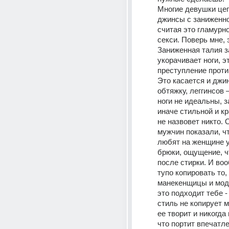
Многие девушки цеп
джинсы с заниженно
считая это гламурно
секси. Поверь мне, э
Заниженная талия з
укорачивает ноги, эт
преступление против
Это касается и джин
обтяжку, леггинсов –
ноги не идеальны, за
иначе стильной и кр
не назвовет никто. 
мужчин показали, чт
любят на женщине у
брюки, ощущение, чт
после стирки. И воо
тупо копировать то, 
манекенщицы и моде
это подходит тебе -
стиль не копирует м
ее творит и никогда 
что портит впечатле