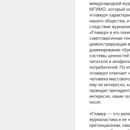
международной жур
МГИМО, который на
«гламур» характерно
нашего общества, и 
следствие журналис
«Гламур» в его пони
симптоматичная тен
демонстрирующая в
доминирование «бре
системы ценностей 
читателя и апофеоз
потребителей. По ег
«гламур» отвечает н
человека массового 
ему не интересно, к
проводит президент,
интересно, какие гал
носит.
«Гламур — это разв
журналистика в ее 
претенциозном, лак