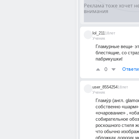
lol_211
18лет
Ученик
Гламурные вещи- эт
блестящие, со страз
пабрикушки!
0
Ответи
user_8554254
18лет
Ученик
Гламу́р (англ. glamou
собственно «шарм» ,
«очарование» , «оба
собирательное обоз
роскошного стиля жи
что обычно изображ
обложках дорогих м