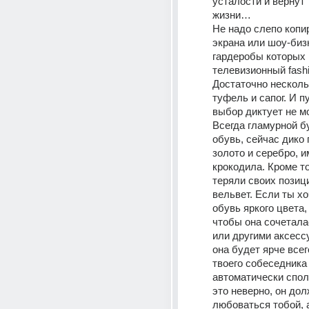
усталости и вернут 
жизни… 
Не надо слепо копир
экрана или шоу-бизн
гардеробы которых 
телевизионный fashi
Достаточно нескольк
туфель и сапог. И пу
выбор диктует не мо
Всегда гламурной бу
обувь, сейчас дико 
золото и серебро, и
крокодила. Кроме тог
теряли своих позици
вельвет. Если ты хо
обувь яркого цвета, 
чтобы она сочетала
или другими аксесс
она будет ярче всего
твоего собеседника 
автоматически сполз
это неверно, он дол
любоваться тобой, 