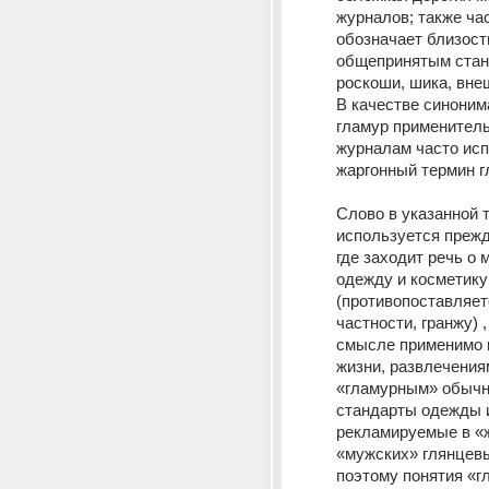
журналов; также час
обозначает близость
общепринятым стан
роскоши, шика, внеш
В качестве синонима
гламур применитель
журналам часто исп
жаргонный термин г
Слово в указанной т
используется прежде
где заходит речь о м
одежду и косметику 
(противопоставляетс
частности, гранжу) ,
смысле применимо к
жизни, развлечениям
«гламурным» обычно
стандарты одежды и
рекламируемые в «ж
«мужских» глянцевы
поэтому понятия «гл