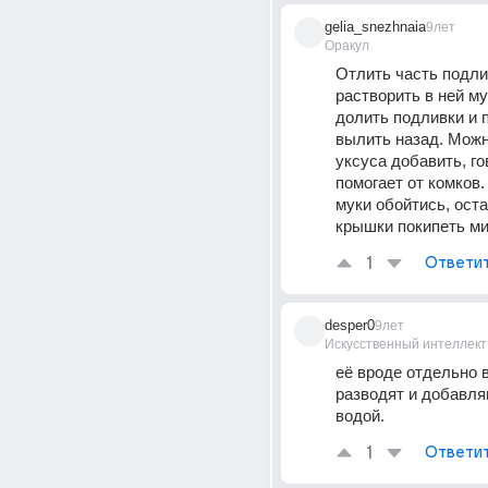
gelia_snezhnaia
9лет
Оракул
Отлить часть подлив
растворить в ней му
долить подливки и п
вылить назад. Можно
уксуса добавить, го
помогает от комков.
муки обойтись, оста
крышки покипеть ми
1
Ответи
desper0
9лет
Искусственный интеллект
её вроде отдельно в
разводят и добавляю
водой.
1
Ответи