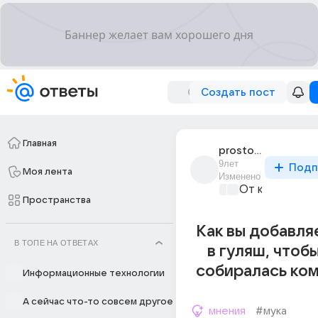
Создать пост
Главная
prosto_varia_5
9лет
Подп
Моя лента
Изменено
От колыбели 
Пространства
Как вы добавля
В ТОПЕ НА ОТВЕТАХ
в гуляш, чтобы
собиралась ко
Информационные технологии
А сейчас что-то совсем другое
мнения
#мука