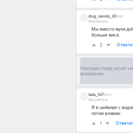
drug_naroda_18
9лет
Мыслитель
Мы вместо муки до
больше мяса
2
Ответи
lada_547
9лет
Мыслитель
Я в шейкере с водой
потом вливаю
1
Ответи