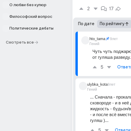
О любви без купюр
2
17
Философский вопрос
По дате
По рейтингу
Политические дебаты
hto_tama
9лет
Смотреть все
Гений
Чуть чуть поджарю
от гуляша разведу.
5
Ответ
ulybka_kota
9лет
Гений
... Сначала - прокал
сковороде - и в неё
жидкость - будьон/во
- и после всё вместе
гуляш )...
5
Ответи