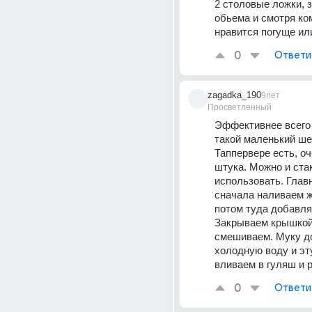
2 столовые ложки, з
обьема и смотря ком
нравится погуще ил
0
Ответи
zagadka_190
9лет
Просветленный
Эффективнее всего 
такой маленький шей
Таппервере есть, оч
штука. Можно и ста
использовать. Главн
сначала наливаем жи
потом туда добавля
Закрываем крышкой 
смешиваем. Муку до
холодную воду и эту
вливаем в гуляш и 
0
Ответи