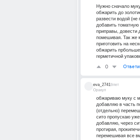
Нужно сначало муку
обжарить до золотис
развести водой (не г
добавить томатную п
приправы, довести д
помешивая. Так же 
приготовить на неско
обжарить прбольше 
герметичной упаков
0
Ответи
eva_2741
9лет
Оракул
обжариваю муку с м
добавляю в часть п
(отдельно) перемеши
сито пропускаю уже
добавляю, через сит
протирая, прокипечи
перемешивая все вм