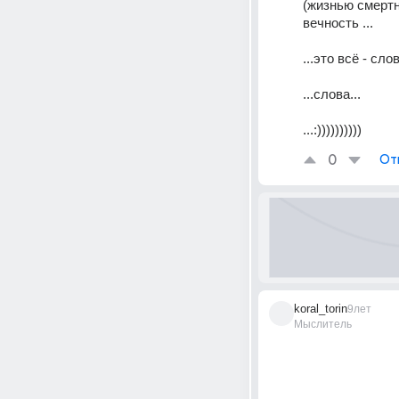
(жизнью смертно
вечность ...
...это всё - сло
...слова...
...:))))))))))
0
От
koral_torin
9лет
Мыслитель