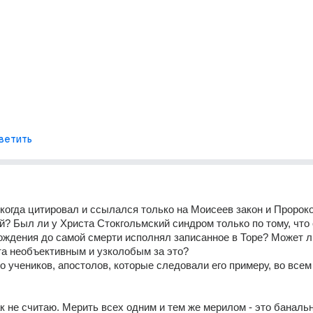
ветить
когда цитировал и ссылался только на Моисеев закон и Пророко
? Был ли у Христа Стокгольмский синдром только по тому, что 
ождения до самой смерти исполнял записанное в Торе? Может ли
а необъективным и узколобым за это?
го учеников, апостолов, которые следовали его примеру, во всем 
ак не считаю. Мерить всех одним и тем же мерилом - это банальн