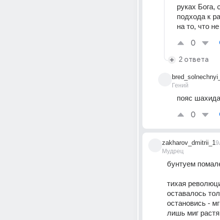
руках Бога,
подхода к р
на то, что н
0
2 ответа
bred_solnechnyi
Гений
пояс шахида,
0
zakharov_dmitrii_1
9
Мудрец
бунтуем помален
тихая революци
оставалось тол
остановись - мг
лишь миг растя