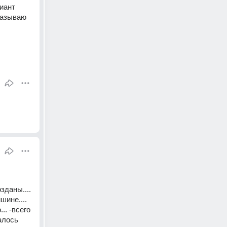
ант 
азываю 
даны.... 
ине.... 
. -всего 
лось 