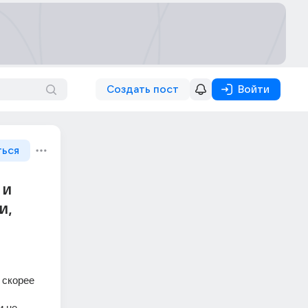
Создать пост
Войти
ться
 и
и,
скорее 
 не 