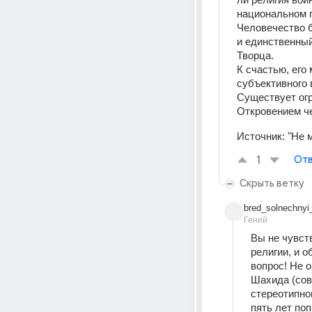
национальном 
Человечество б
и единственный
Творца.
К счастью, его
субъективного 
Существует огр
Откровением ч
Источник:
"Не 
1
Отв
Скрыть ветку
bred_solnechnyi
Гений
Вы не чувств
религии, и о
вопрос! Не 
Шахида (сов
стереотипног
пять лет поп