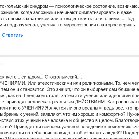
токгольмский синдром — психологическое состояние, возникающ
ложников, когда заложники начинают симпатизировать и даже 
ать своим захватчикам или отождествлять себя с ними.... Под 
м я подразумевал, учения, то мировоззрения в которое веришь...
Ответить
ет
жняете... синдром... Стокгольмский....
УЧЕНИЯМИ. Или атеистическими или религиозными. То, чем чел
 тем он и становится. Это значит, что он выбирает сам близкие ег
ия, как на Шведском столе. Затем эти учения или идеологии при
 е. приводят человека к реальным ДЕЙСТВИЯМ. Как распознать
 или иного УЧЕНИЯ? Является ли оно вредным, ведь все, кто пр
ыбранных учений, заявляют, что им хорошо и комфортно? Нужно
твия этих учений на человека и общество в целом. Благотворно
ство? Приведет ли гомосексуальное поведение к появлению сча
повяжут ли на тебя пояс шахида, чтоб взрывать людей? Поддер
ны? Не стимулирует ли это учение войны, говоря о расовом и 