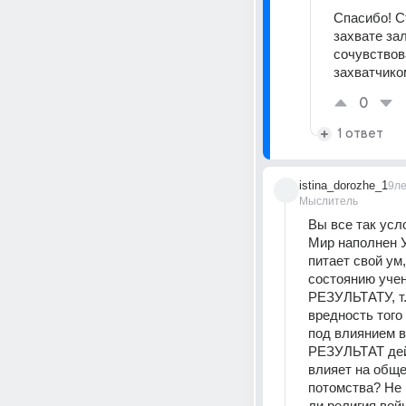
Спасибо! С
захвате за
сочувствов
захватчико
0
1 ответ
istina_dorozhe_1
9л
Мыслитель
Вы все так усло
Мир наполнен 
питает свой ум,
состоянию учен
РЕЗУЛЬТАТУ, т.
вредность того
под влиянием в
РЕЗУЛЬТАТ дейс
влияет на обще
потомства? Не 
ли религия вой