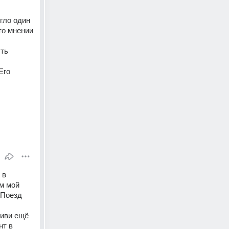
гло один 
о мнении 
ть 
го 
в 
м мой 
Поезд 
иви ещё 
т в 