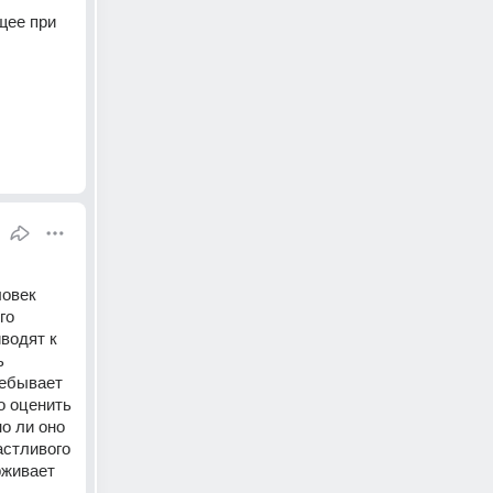
ее при 
овек 
о 
водят к 
 
ебывает 
 оценить 
 ли оно 
стливого 
живает 