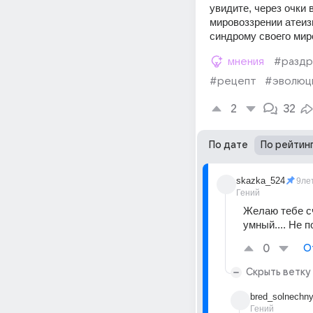
увидите, через очки 
мировоззрении атеиз
синдрому своего мир
мнения
#раздр
#рецепт
#эволюц
2
32
По дате
По рейтин
skazka_524
9ле
Гений
Желаю тебе сч
умный.... Не 
0
О
Скрыть ветку
bred_solnechny
Гений