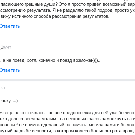
 спасающего грешные души? Это я просто привёл возможный вари
ассмотрению результата. Я не разделяю такой подход, просто ук
е вижу истинного способа рассмотрения результатов.
Ответить
_1
9лет
 а не поезд, хотя, конечно и поезд возможен)))..
Ответить
лет
ьку....:)
я еще не состоялась - но все предпосылки для неё уже были соз
ько дело совсем за малым - на несколько часов замолкнуть в тиш
новенье! не снимок сделанный на память -могила памяти былого..
нутый на дыбе вечности, в котором колесо большого рота враща