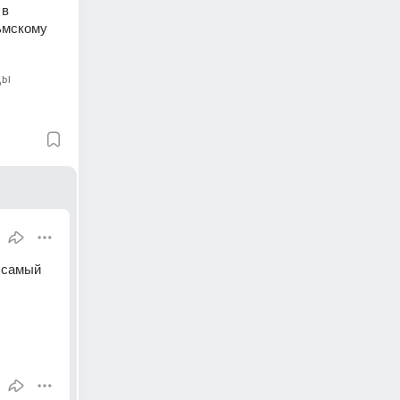
в 
ьмскому 
цы
 самый 