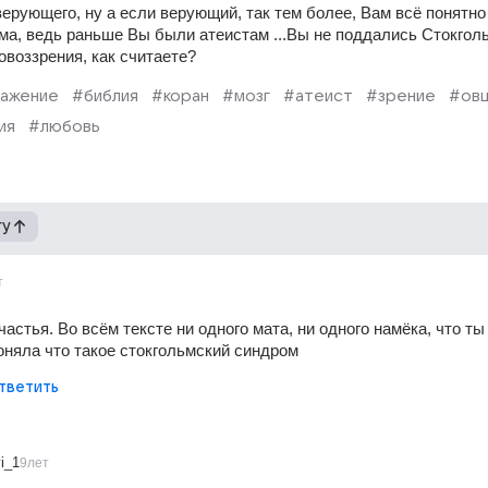
верующего, ну а если верующий, так тем более, Вам всё понятно 
ма, ведь раньше Вы были атеистам ...Вы не поддались Стокгол
овоззрения, как считаете?
ажение
#библия
#коран
#мозг
#атеист
#зрение
#ов
ия
#любовь
гу
т
астья. Во всём тексте ни одного мата, ни одного намёка, что ты
поняла что такое стокгольмский синдром
тветить
i_1
9лет