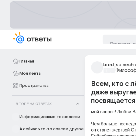
Главная
bred_solnechny
Философ
Моя лента
Всем, кто с 
Пространства
даже выругае
посвящается
В ТОПЕ НА ОТВЕТАХ
мой вопрос! Любви Ва
Информационные технологии
Чем больше последов
А сейчас что-то совсем другое
он станет жертвой С
Библейских проповедн