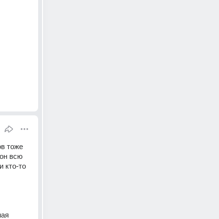
в тоже 
он всю 
 кто-то 
ая 