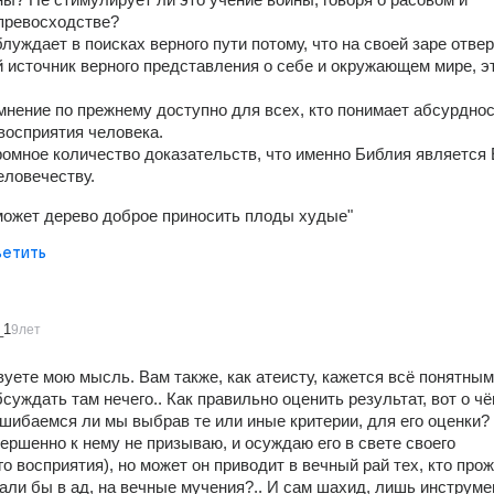
превосходстве?
луждает в поисках верного пути потому, что на своей заре отвер
 источник верного представления о себе и окружающем мире, эт
 мнение по прежнему доступно для всех, кто понимает абсурднос
восприятия человека. 
омное количество доказательств, что именно Библия является Е
еловечеству.
может дерево доброе приносить плоды худые"
етить
_1
9лет
уете мою мысль. Вам также, как атеисту, кажется всё понятным 
бсуждать там нечего.. Как правильно оценить результат, вот о чё
ошибаемся ли мы выбрав те или иные критерии, для его оценки? 
ершенно к нему не призываю, и осуждаю его в свете своего 
о восприятия), но может он приводит в вечный рай тех, кто прож
али бы в ад, на вечные мучения?.. И сам шахид, лишь инструмен