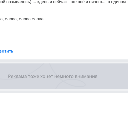
й называлось).... здесь и сейчас - где всё и ничего.... в едином -
ва, слова, слова слова....
ветить