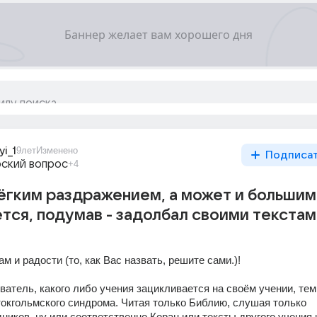
i_1
9лет
Изменено
Подписа
ский вопрос
+4
лёгким раздражением, а может и большим
тся, подумав - задолбал своими текстам
м и радости (то, как Вас назвать, решите сами.)!
атель, какого либо учения зацикливается на своём учении, тем 
токгольмского синдрома. Читая только Библию, слушая только 
иков, ну или соответственно Коран или тексты другого учения и