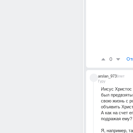
0
От
arslan_973
9лет
Гуру
Иисус Христос 
был предвзятый
свою жизнь с р
объявить Христ
А как на счет е
подражая ему?
Я, например, т