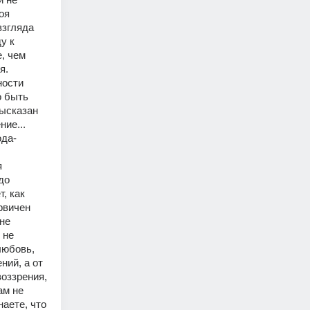
я 
згляда 
 к 
 чем 
. 
ости 
 быть 
ысказан 
е... 
да- 
 
о 
 как 
вичен 
не 
не 
юбовь, 
ий, а от 
оззрения, 
м не 
аете, что 