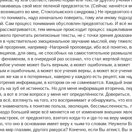
лакиваешь свой мозг пеленой предвзятости. (Сейчас начнётся мо
возникшего во мне, Стокгольмского синдрома.) Не предвзятого в
-то понимать, надо изначально поверить, тому или иному подходу
й. Сам процесс понимания обусловлен предвзятостью. И всё же,
рассматривается, тем меньше происходит процесс зацикливания
жело прочитать религиозные тексты, не с точки зрения доказанн
я в чувствительно эмоциональное звучание мыслей, ему тяжело
 прозрения, например -Нагорной проповеди, ибо всё понятно, в
нципов, для овец, не способных на самостоятельное размышлени
феноменом, я в очередной раз осознал, что стал жертвой подхо
юбое учение может быть верным, а может ошибочным, а может 
ым и ошибочным, а может все учения верны, а может все учения
х же как и я потерянных, наверно у каждого есть рецепт, как над
трения информации, в котором он не сомневается. Каждый знает,
ть на зуб её истинность. Но для меня информация вторична, пер
, а вот в этом вопросе у меня нет определённости. Довериться, 
 всё, взглянуть на того, кто воспринимает и обнаружить, что его 
и знаменатель к понятию польза, эволюция, бессмысленность, л
В гораздо большей мере всё меняется не от изменения внешних явлен
астроек, от предвзятого, взятого когда-то и где-то на веру миров
го, что оно в основании имеет веру к чьим-то словам. Неужели Ва
на мир глазами, другого ракурса? Конечно, если Вы атеист, Вы зн