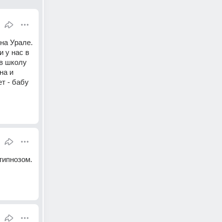
на Урале. 
 у нас в 
в школу 
а и 
 - бабу 
ипнозом. 