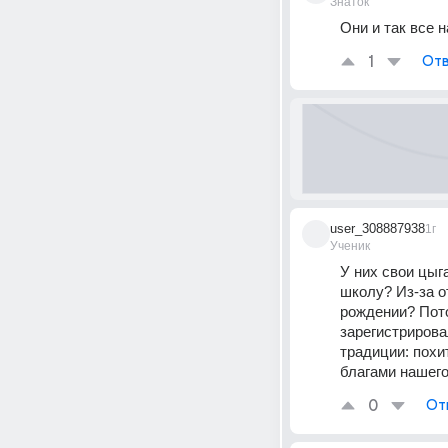
Знаток
Они и так все 
1
Отв
user_308887938
1г
Ученик
У них свои цыга
школу? Из-за о
рождении? Пото
зарегистрирова
традиции: похи
благами нашег
0
От