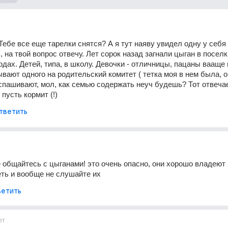
Тебе все еще тарелки снятся? А я тут наяву увидел одну у себя 
 на твой вопрос отвечу. Лет сорок назад загнали цыган в поселки
одах. Детей, типа, в школу. Девочки - отличницы, пацаны вааще 
ывают одного на родительский комитет ( тетка моя в нем была, он
 спашивают, мол, как семью содержать неуч будешь? Тот отвечает
пусть кормит (!)
тветить
е общайтесь с цыганами! это очень опасно, они хорошо владеют г
ть и вообще не слушайте их
етить
ет