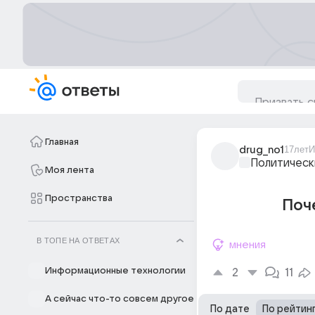
Главная
drug_no1
17лет
И
Политическ
Моя лента
Пространства
Поче
В ТОПЕ НА ОТВЕТАХ
мнения
Информационные технологии
2
11
А сейчас что-то совсем другое
По дате
По рейтин