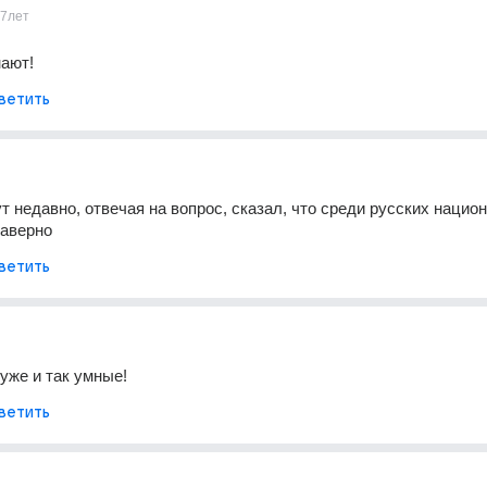
7лет
нают!
ветить
ут недавно, отвечая на вопрос, сказал, что среди русских национ
наверно
ветить
 уже и так умные!
ветить