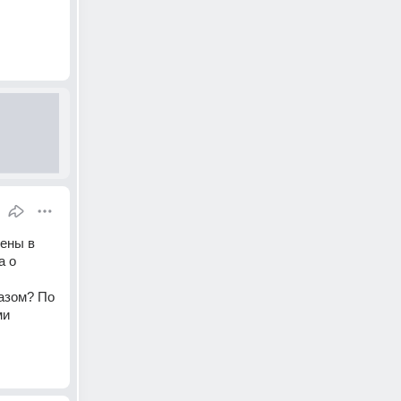
ены в 
 о 
азом? По 
и 