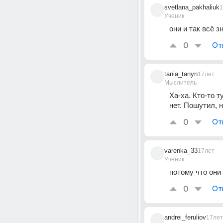
svetlana_pakhaliuk
1
Ученик
они и так всё з
0
От
tania_tanyn
17лет
Мыслитель
Ха-ха. Кто-то т
нет. Пошутил, 
0
От
varenka_33
17лет
Ученик
потому что они
0
От
andrei_feruliov
17лет