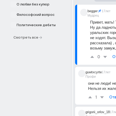
О любви без купюр
begger
17лет
Философский вопрос
Мудрец
Привет, мать! 
Политические дебаты
Ну да ладноть,
уральских гор
не ходят. Выз
Смотреть все
рассказала) ,
возьму замуж, 
0
О
guwtxcyrte
17лет
Профи
они не люди! н
Нельзя их жале
1
Отв
grigorii_orlov_18
17л