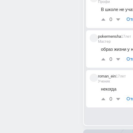
Профи
В школе не уча
0
От
pokermensha
17лет
Мастер
образ жизни у н
0
От
roman_ein
17лет
Ученик
некогда
0
От