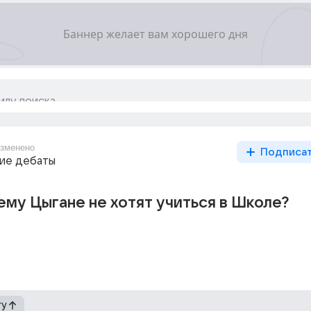
зменено
Подписа
ие дебаты
му Цыгане не хотят учиться в Школе?
гу