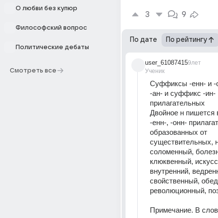
О любви без купюр
3
9
Философский вопрос
По дате
По рейтингу
Политические дебаты
user_61087415
9лет
Смотреть все
Ученик
Суффиксы -енн- и -он
-ан- и суффикс -ин-
прилагательных
Двойное н пишется 
-енн-, -онн- прилага
образованных от 
существительных, н
соломенный, болезн
клюквенный, искусс
внутренний, ведренн
свойственный, обед
революционный, по
Примечание. В слов