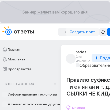
Создать пост
Главная
nadezhda_kuslina_1
9лет
Подп
Моя лента
Изменено
Образовательны
Пространства
Правило суфикс
В ТОПЕ НА ОТВЕТАХ
и ен ян ан и т. 
СЫЛКИ НЕ КИД
Информационные технологии
А сейчас что-то совсем другое
мнения