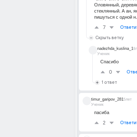
Оловянный, деревян
стеклянный. А ан, ян,
пишуться с одной н.
7
Ответи
Скрыть ветку
nadezhda_kuslina_1
9
Ученик
Спасибо
0
Отве
1 ответ
timur_garipov_281
5лет
Ученик
пасиба
2
Ответи