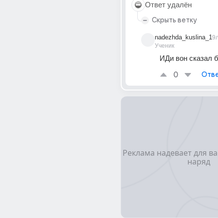
Ответ удалён
Скрыть ветку
nadezhda_kuslina_1
9
Ученик
ИДи вон сказал 
0
Отве