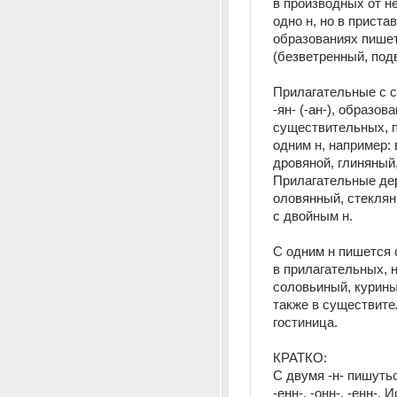
в производных от не
одно н, но в приста
образованиях пишетс
(безветренный, под
Прилагательные с 
-ян- (-ан-), образова
существительных, п
одним н, например: 
дровяной, глиняный,
Прилагательные дер
оловянный, стеклян
с двойным н.
С одним н пишется 
в прилагательных, н
соловьиный, куриный
также в существите
гостиница.
КРАТКО:
С двумя -н- пишуть
-енн-, -онн-, -енн-. 