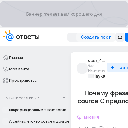
Создать пост
Главная
user_49536980
9лет
Подп
Моя лента
Изменено
Наука
Пространства
Почему фраза
В ТОПЕ НА ОТВЕТАХ
cource С предло
Информационные технологии
мнения
А сейчас что-то совсем другое