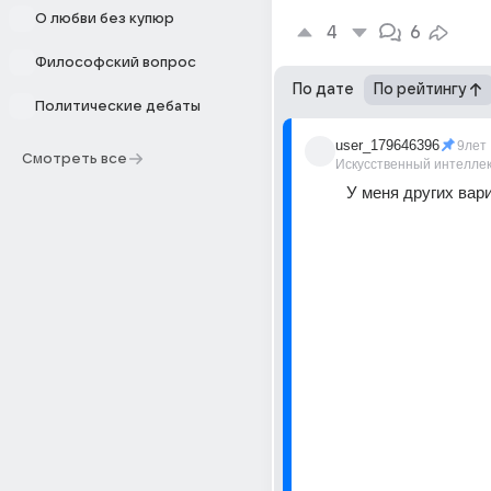
О любви без купюр
4
6
Философский вопрос
По дате
По рейтингу
Политические дебаты
user_179646396
9лет
Смотреть все
Искусственный интелле
У меня других вари