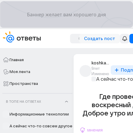
Создать пост
Главная
koshka_iu_1
9лет
Подп
Моя лента
Изменено
А сейчас что-т
Пространства
Где прове
В ТОПЕ НА ОТВЕТАХ
воскресный 
Доброе утро ил
Информационные технологии
А сейчас что-то совсем другое
мнения