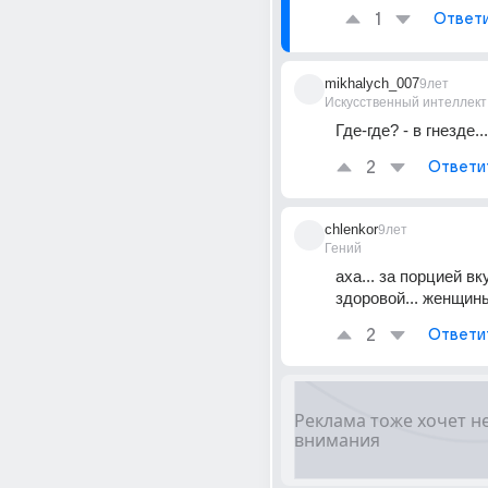
1
Ответ
mikhalych_007
9лет
Искусственный интеллект
Где-где? - в гнезде...
2
Ответи
chlenkor
9лет
Гений
аха... за порцией вк
здоровой... женщин
2
Ответи