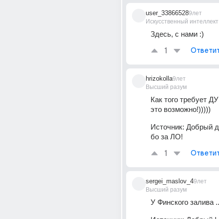
user_33866528
9лет
Искусственный интеллект
Здесь, с нами :)
1
Ответи
hrizokolla
9лет
Высший разум
Как того требует ДУ
это возможно!)))))
Источник:
Добрый д
бо за ЛО!
1
Ответи
sergei_maslov_4
9лет
Высший разум
У Финского залива ..