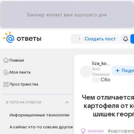
Создать пост
Главная
liza_kovalevich_8
9лет
Подп
Моя лента
Изменено
Сборная Дом
Пространства
Чем отличается
В ТОПЕ НА ОТВЕТАХ
картофеля от 
шишек георг
Информационные технологии
А сейчас что-то совсем другое
мнения
#картофел