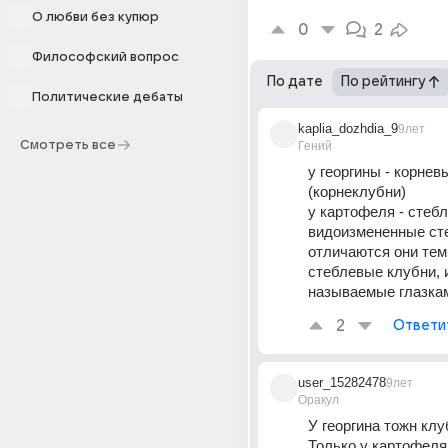
О любви без купюр
0
2
Философский вопрос
По дате
По рейтингу
Политические дебаты
kaplia_dozhdia_9
9лет
Смотреть все
Гений
у георгины - корнев
(корнеклубни)
у картофеля - стебл
видоизмененные сте
отличаются они тем,
стеблевые клубни, и
называемые глазка
2
Ответи
user_15282478
9лет
Оракул
У георгина тожн клуб
Только у картофеля