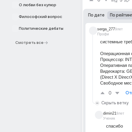
0
3
О любви без купюр
По дате
По рейтин
Философский вопрос
Политические дебаты
serga_277
9лет
Профи
системные тре
Смотреть все
Операционная
Процессор: IN
Оперативная п
Видеокарта: 
(Direct X Direcr
Свободное мес
0
От
Скрыть ветку
dimin21
9лет
Ученик
спасибо