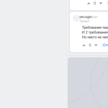
0
brfcnight
9лет
Оракул
Требования п
И 2 требовани
Но никто не на
0
От