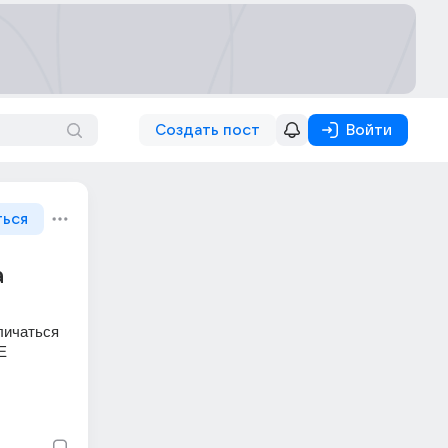
Создать пост
Войти
ться
a
ичаться 
 