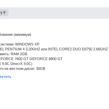
гу
бования (минимум)
 система: WINDOWS XP
TEL PENTIUM 4 3.20GHZ или INTEL CORE2 DUO E6750 2.66GHZ
амять: RAM 2GB
GEFORCE 7600 GT GEFORCE 8800 GT
X 9.0C DirecrX 9.0C)
то на жестком диске: 30GB
ветить