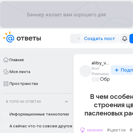
Создать пост
Главная
aliby_vilis_1
9лет
Подп
Моя лента
Изменено
Образователь
Пространства
В чем особе
В ТОПЕ НА ОТВЕТАХ
строения ц
пасленовых ра
Информационные технологии
А сейчас что-то совсем другое
мнения
#цветок
#