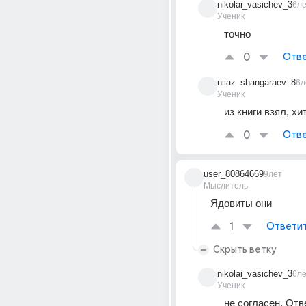
nikolai_vasichev_3
6л
Ученик
точно
0
Отве
niiaz_shangaraev_8
6л
Ученик
из книги взял, хи
0
Отве
user_80864669
9лет
Мыслитель
Ядовиты они
1
Ответи
Скрыть ветку
nikolai_vasichev_3
6л
Ученик
не согласен. Отве