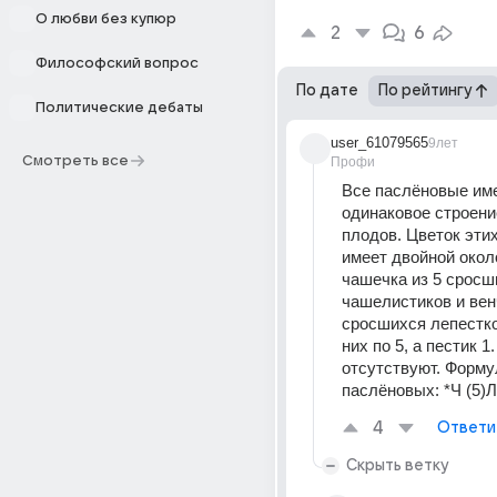
О любви без купюр
2
6
Философский вопрос
По дате
По рейтингу
Политические дебаты
user_61079565
9лет
Смотреть все
Профи
Все паслёновые име
одинаковое строение
плодов. Цветок этих
имеет двойной около
чашечка из 5 сросш
чашелистиков и венч
сросшихся лепестко
них по 5, а пестик 1
отсутствуют. Формул
паслёновых: *Ч (5)Л
4
Ответи
Скрыть ветку