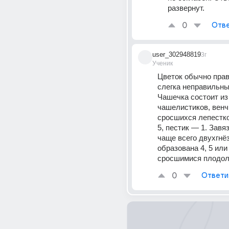
развернут.
0
Отве
user_302948819
3г
Ученик
Цветок обычно прав
слегка неправильный
Чашечка состоит из
чашелистиков, венчи
сросшихся лепестко
5, пестик — 1. Завяз
чаще всего двухгнёз
образована 4, 5 или 
сросшимися плодол
0
Ответи