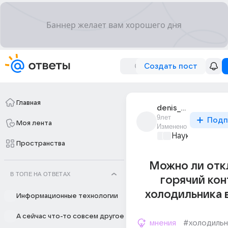
Создать пост
Главная
denis_chelochev_2
9лет
Подп
Моя лента
Изменено
Наука
+1
Пространства
Можно ли отк
В ТОПЕ НА ОТВЕТАХ
горячий кон
холодильника 
Информационные технологии
А сейчас что-то совсем другое
мнения
#холодильн