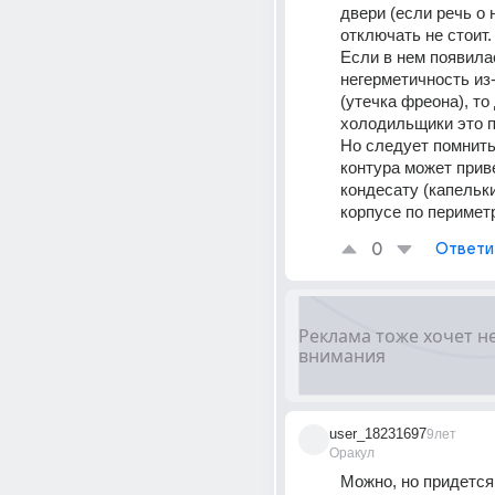
двери (если речь о н
отключать не стоит.
Если в нем появилас
негерметичность из-
(утечка фреона), то д
холодильщики это п
Но следует помнить
контура может приве
кондесату (капельки
корпусе по перимет
0
Ответи
user_18231697
9лет
Оракул
Можно, но придется 