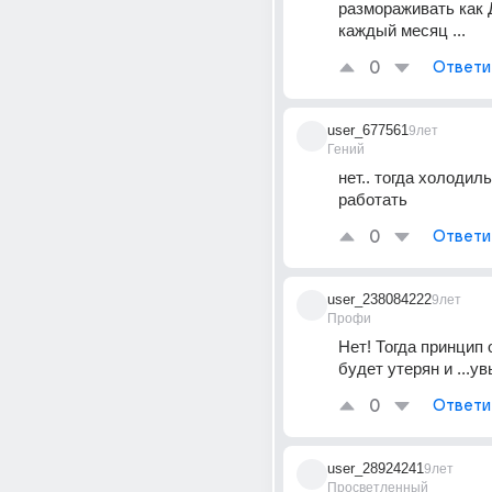
размораживать как 
каждый месяц ...
0
Ответи
user_677561
9лет
Гений
нет.. тогда холодиль
работать
0
Ответи
user_238084222
9лет
Профи
Нет! Тогда принцип 
будет утерян и ...ув
0
Ответи
user_28924241
9лет
Просветленный