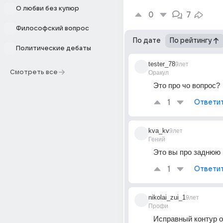
О любви без купюр
0
7
Философский вопрос
По дате
По рейтингу
Политические дебаты
tester_78
9лет
Смотреть все
Оракул
Это про чо вопрос?
1
Ответи
kva_kv
9лет
Гений
Это вы про заднюю
1
Ответи
nikolai_zui_1
9лет
Профи
Исправный контур о