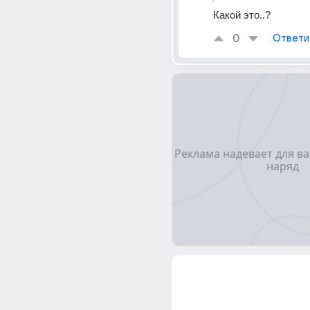
Какой это..?
0
Ответи