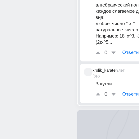
алгебраический поли
каждое слагаемое д
вид:
любое_число * х ^ 
натуральное_число
Например: 18, x^3, -
(2)х^5...
0
Ответи
krolik_karatel
9лет
Гуру
Загугли
0
Ответи