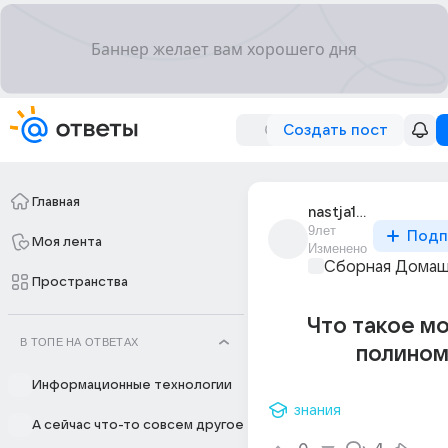
Создать пост
Главная
nastja12sekret
9лет
Подп
Моя лента
Изменено
Сборная Домаш
Пространства
Что такое м
В ТОПЕ НА ОТВЕТАХ
полином
Информационные технологии
знания
А сейчас что-то совсем другое