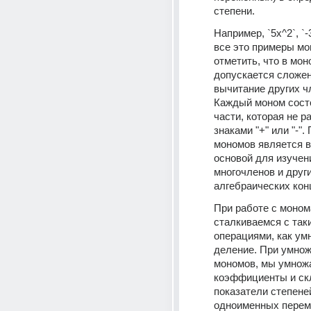
степени.
Например, `5x^2`, `-3
все это примеры мо
отметить, что в моно
допускается сложен
вычитание других чл
Каждый моном состо
части, которая не р
знаками "+" или "-".
мономов является в
основой для изучени
многочленов и други
алгебраических кон
При работе с моном
сталкиваемся с таки
операциями, как умн
деление. При умнож
мономов, мы умножа
коэффициенты и ск
показатели степеней
одноименных переме