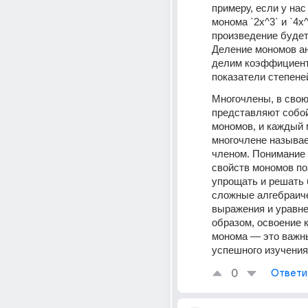
примеру, если у нас 
монома `2x^3` и `4x^2
произведение будет 
Деление мономов ан
делим коэффициент
показатели степене
Многочлены, в свою 
представляют собой
мономов, и каждый 
многочлене называет
членом. Понимание 
свойств мономов по
упрощать и решать 
сложные алгебраиче
выражения и уравне
образом, освоение 
монома — это важны
успешного изучения
0
Ответи