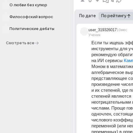
0
4
О любви без купюр
По дате
По рейтингу
Философский вопрос
Политические дебаты
user_319326017
10мес
Ученик
Если ты ищешь эфф
Смотреть все
инструменты для уч
рекомендую обратит
на ИИ сервисы 
Кам
Моном в математике
алгебраическое выр
представляющее со
произведение чисел
и их степеней, где п
степеней являются 
неотрицательными 
числами. Проще гово
одночлен, состоящий
числового коэффици
переменной (или не
переменных) в опре