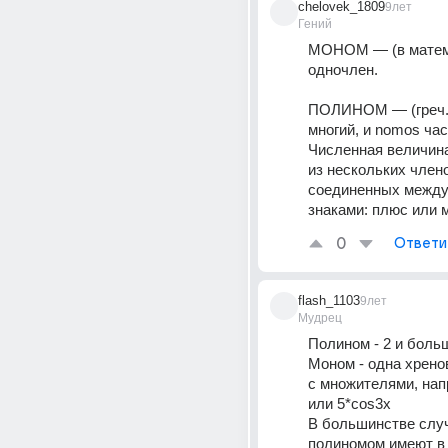
chelovek_1809
9лет
Гений
МОНОМ — (в матема
одночлен.
ПОЛИНОМ — (греч., 
многий, и nomos част
Численная величина
из нескольких члено
соединенных между
знаками: плюс или 
0
Ответи
flash_1103
9лет
Мудрец
Полином - 2 и боль
Моном - одна хренов
с множителями, напр
или 5*cos3x
В большинстве случ
полиномом имеют в 