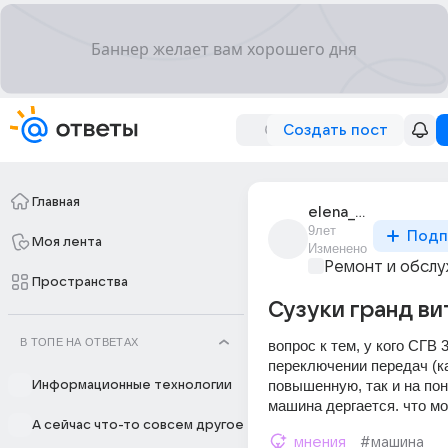
Создать пост
Главная
elena_r_252
9лет
Подп
Моя лента
Изменено
Ремонт и обслу
Пространства
Сузуки гранд ви
В ТОПЕ НА ОТВЕТАХ
вопрос к тем, у кого СГВ 3
переключении передач (ка
повышенную, так и на пон
Информационные технологии
машина дергается. что м
А сейчас что-то совсем другое
мнения
#машина