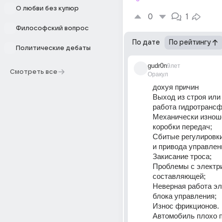
О любви без купюр
0
1
Философский вопрос
По дате
По рейтингу
Политические дебаты
gudr0n
9лет
Смотреть все
Оракул
дохуя причин
Выход из строя или
работа гидротрансф
Механически изнош
коробки передач;
Сбитые регулировки,
и привода управлен
Закисание троса;
Проблемы с электри
составляющей;
Неверная работа эл
блока управления;
Износ фрикционов.
Автомобиль плохо пр