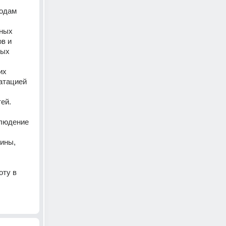
одам 
ных 
в и 
ых 
х 
атацией 
ей.
людение 
ины, 
ту в 