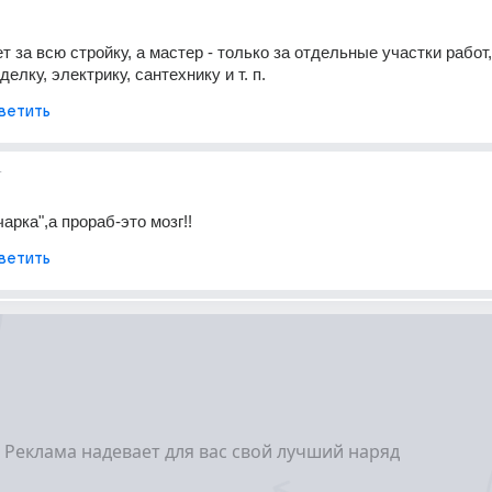
 за всю стройку, а мастер - только за отдельные участки работ, 
делку, электрику, сантехнику и т. п.
ветить
т
арка",а прораб-это мозг!!
ветить