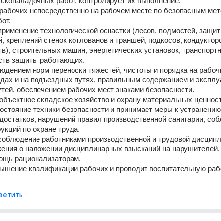
сконаладочных работ, контролирует их выполнение.
рабочих непосредственно на рабочем месте по безопасным мет
от.
рименение технологической оснастки (лесов, подмостей, защит
, креплений стенок котлованов и траншей, подкосов, кондукторо
тв), строительных машин, энергетических установок, транспортн
дств защиты работающих.
юдением норм переноски тяжестей, чистоты и порядка на рабочи
одах и на подъездных путях, правильным содержанием и эксплу
тей, обеспечением рабочих мест знаками безопасности.
объектное складское хозяйство и охрану материальных ценност
остояние техники безопасности и принимает меры к устранению 
остатков, нарушений правил производственной санитарии, соб
укций по охране труда.
соблюдение работниками производственной и трудовой дисципл
жения о наложении дисциплинарных взысканий на нарушителей.
ощь рационализаторам.
ышение квалификации рабочих и проводит воспитательную рабо
ветить