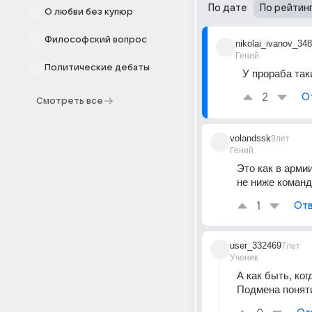
По дате
По рейтин
О любви без купюр
Философский вопрос
nikolai_ivanov_348
Гений
Политические дебаты
У прораба так
2
О
Смотреть все
volandssk
9лет
Гений
Это как в армии
не ниже команди
1
Отв
user_332469
7лет
Ученик
А как быть, ко
Подмена поняти