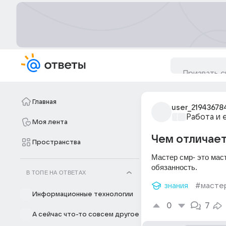
Главная
user_21943678
Работа и 
Моя лента
Чем отличает
Пространства
Мастер смр- это маст
обязанность.
В ТОПЕ НА ОТВЕТАХ
знания
#масте
Информационные технологии
0
7
А сейчас что-то совсем другое