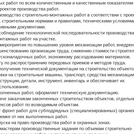
х работ по всем количественным и качественным показателям 
оектов производства работ.
изводство строительно-монтажных работ в соответствии с проек
 строительными нормами и правилами, техническими условиями
тивными документами.
соблюдение технологической последовательности производства
нтажных работ на участке.
мероприятия по повышению уровня механизации работ, внедрен
шенствованию организации труда, снижению стоимости строител
усконаладочных работ, экономному расходованию материалов.
у по распространению передовых приемов и методов труда.
олучение технической документации на строительство объекто
вки на строительные машины, транспорт, средства механизации,
струкции, детали, инструмент, инвентарь и обеспечивает их 
спользование.
полненных работ, оформляет техническую документацию.
аче заказчикам законченных строительством объектов, отдельн
ексов работ по возводимым объектам.
 фронт работ для субподрядных (специализированных) организа
иемке от них выполненных работ.
ски на право производства работ в охранных зонах.
 мастерам производственные задания по объемам строительно-