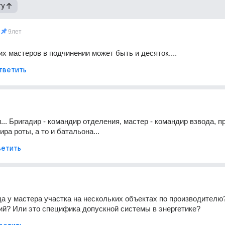
гу
9лет
их мастеров в подчинении может быть и десяток....
тветить
... Бригадир - командир отделения, мастер - командир взвода, пр
ра роты, а то и батальона...
етить
гда у мастера участка на нескольких объектах по производителю?
й? Или это специфика допускной системы в энергетике?