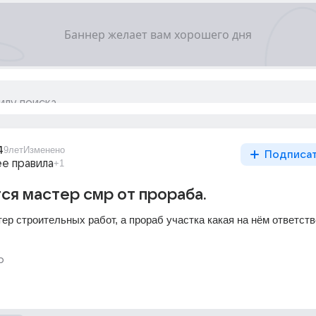
4
9лет
Изменено
Подписа
ее правила
+1
ся мастер смр от прораба.
ер строительных работ, а прораб участка какая на нём ответств
р