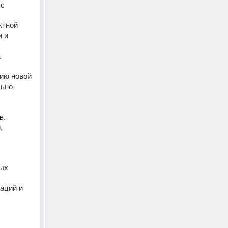
с 
тной 
 и 
 
ию новой 
ьно-
в.
 
ых 
ций и 