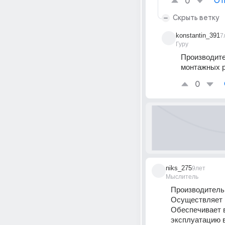
0
От
Скрыть ветку
konstantin_391
7
Гуру
Производите
монтажных р
0
niks_275
9лет
Мыслитель
Производитель 
Осуществляет 
Обеспечивает в
эксплуатацию в