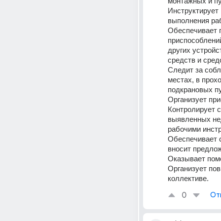
монтажных и пу
Инструктирует 
выполнения раб
Обеспечивает п
приспособлений
других устройс
средств и сре
Следит за собл
местах, в прох
подкрановых пу
Организует при
Контролирует с
выявленных нед
рабочими инстр
Обеспечивает 
вносит предло
Оказывает пом
Организует пов
коллективе.
0
От