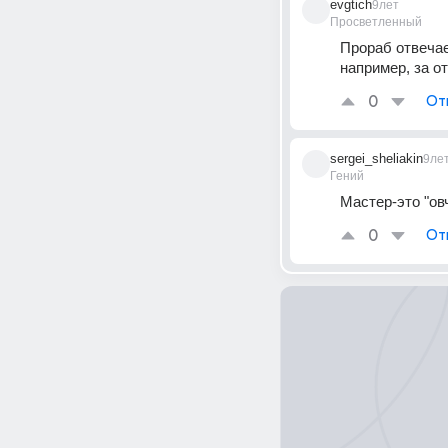
evgtich
9лет
Просветленный
Прораб отвечает
например, за от
0
От
sergei_sheliakin
9ле
Гений
Мастер-это "овч
0
От