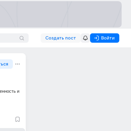
Создать пост
Войти
ться
енность и 