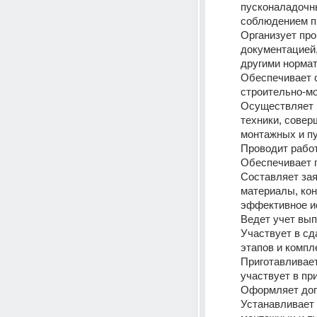
пусконаладочны
соблюдением пр
Организует про
документацией,
другими норма
Обеспечивает 
строительно-мо
Осуществляет 
техники, совер
монтажных и п
Проводит работ
Обеспечивает п
Составляет зая
материалы, кон
эффективное и
Ведет учет вы
Участвует в сд
этапов и компл
Приготавливает
участвует в пр
Оформляет допу
Устанавливает